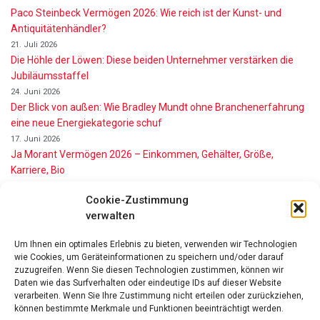
Paco Steinbeck Vermögen 2026: Wie reich ist der Kunst- und
Antiquitätenhändler?
21. Juli 2026
Die Höhle der Löwen: Diese beiden Unternehmer verstärken die
Jubiläumsstaffel
24. Juni 2026
Der Blick von außen: Wie Bradley Mundt ohne Branchenerfahrung
eine neue Energiekategorie schuf
17. Juni 2026
Ja Morant Vermögen 2026 – Einkommen, Gehälter, Größe,
Karriere, Bio
16. Juni 2026
Cookie-Zustimmung
Alice Walton Vermögen 2026: So reich ist die Walmart-Erbin
verwalten
11. Juni 2026
Gianni Infantino Vermögen 2026: So reich ist der FIFA-Präsident
Um Ihnen ein optimales Erlebnis zu bieten, verwenden wir Technologien
wirklich
wie Cookies, um Geräteinformationen zu speichern und/oder darauf
11. Juni 2026
zuzugreifen. Wenn Sie diesen Technologien zustimmen, können wir
Nino de Angelo Vermögen 2026 Wie Reich Ist Er?
Daten wie das Surfverhalten oder eindeutige IDs auf dieser Website
9. Juni 2026
verarbeiten. Wenn Sie Ihre Zustimmung nicht erteilen oder zurückziehen,
können bestimmte Merkmale und Funktionen beeinträchtigt werden.