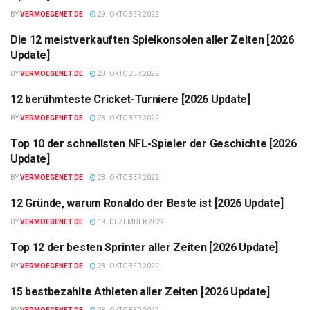
BY
VERMOEGENET.DE
29. OKTOBER 2022
Die 12 meistverkauften Spielkonsolen aller Zeiten [2026
LISTE
Update]
BY
VERMOEGENET.DE
28. OKTOBER 2022
12 berühmteste Cricket-Turniere [2026 Update]
LISTE
BY
VERMOEGENET.DE
28. OKTOBER 2022
Top 10 der schnellsten NFL-Spieler der Geschichte [2026
LISTE
Update]
BY
VERMOEGENET.DE
28. OKTOBER 2022
12 Gründe, warum Ronaldo der Beste ist [2026 Update]
LISTE
BY
VERMOEGENET.DE
19. DEZEMBER 2024
Top 12 der besten Sprinter aller Zeiten [2026 Update]
LISTE
BY
VERMOEGENET.DE
28. OKTOBER 2022
15 bestbezahlte Athleten aller Zeiten [2026 Update]
LISTE