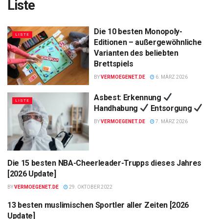
Liste
Die 10 besten Monopoly-
LISTE
Editionen – außergewöhnliche
Varianten des beliebten
Brettspiels
BY
VERMOEGENET.DE
6. MÄRZ 2026
Asbest: Erkennung
LISTE
Handhabung
Entsorgung
BY
VERMOEGENET.DE
7. MÄRZ 2026
Die 15 besten NBA-Cheerleader-Trupps dieses Jahres
LISTE
[2026 Update]
BY
VERMOEGENET.DE
29. OKTOBER 2022
13 besten muslimischen Sportler aller Zeiten [2026
LISTE
Update]