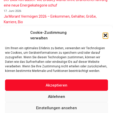
eine neue Energiekategorie schuf
17. Juni 2026
Ja Morant Vermögen 2026 – Einkommen, Gehälter, Größe,
Karriere, Bio
16. Juni 2026
Cookie-Zustimmung
Alice Walton Vermögen 2026: So reich ist die Walmart-Erbin
verwalten
11. Juni 2026
Gianni Infantino Vermögen 2026: So reich ist der FIFA-Präsident
Um Ihnen ein optimales Erlebnis zu bieten, verwenden wir Technologien
wirklich
wie Cookies, um Geräteinformationen zu speichern und/oder darauf
11. Juni 2026
zuzugreifen. Wenn Sie diesen Technologien zustimmen, können wir
Nino de Angelo Vermögen 2026 Wie Reich Ist Er?
Daten wie das Surfverhalten oder eindeutige IDs auf dieser Website
verarbeiten. Wenn Sie Ihre Zustimmung nicht erteilen oder zurückziehen,
9. Juni 2026
können bestimmte Merkmale und Funktionen beeinträchtigt werden.
Akzeptieren
Ablehnen
Das Vermögen von Promis von A bis Z
Datenschutzerklärung
Über uns
Impressum
Facebook
Linked-In
Pinterest
Einstellungen ansehen
Twitter