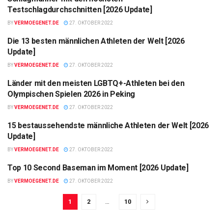
LISTE
Testschlagdurchschnitten [2026 Update]
BY
VERMOEGENET.DE
27. OKTOBER 2022
Die 13 besten männlichen Athleten der Welt [2026
LISTE
Update]
BY
VERMOEGENET.DE
27. OKTOBER 2022
Länder mit den meisten LGBTQ+-Athleten bei den
LISTE
Olympischen Spielen 2026 in Peking
BY
VERMOEGENET.DE
27. OKTOBER 2022
15 bestaussehendste männliche Athleten der Welt [2026
LISTE
Update]
BY
VERMOEGENET.DE
27. OKTOBER 2022
Top 10 Second Baseman im Moment [2026 Update]
LISTE
BY
VERMOEGENET.DE
27. OKTOBER 2022
1
2
…
10