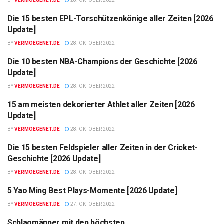
BY
VERMOEGENET.DE
28. OKTOBER 2022
Die 15 besten EPL-Torschützenkönige aller Zeiten [2026
LISTE
Update]
BY
VERMOEGENET.DE
28. OKTOBER 2022
Die 10 besten NBA-Champions der Geschichte [2026
LISTE
Update]
BY
VERMOEGENET.DE
28. OKTOBER 2022
15 am meisten dekorierter Athlet aller Zeiten [2026
LISTE
Update]
BY
VERMOEGENET.DE
28. OKTOBER 2022
Die 15 besten Feldspieler aller Zeiten in der Cricket-
LISTE
Geschichte [2026 Update]
BY
VERMOEGENET.DE
28. OKTOBER 2022
5 Yao Ming Best Plays-Momente [2026 Update]
LISTE
BY
VERMOEGENET.DE
27. OKTOBER 2022
Schlagmänner mit den höchsten