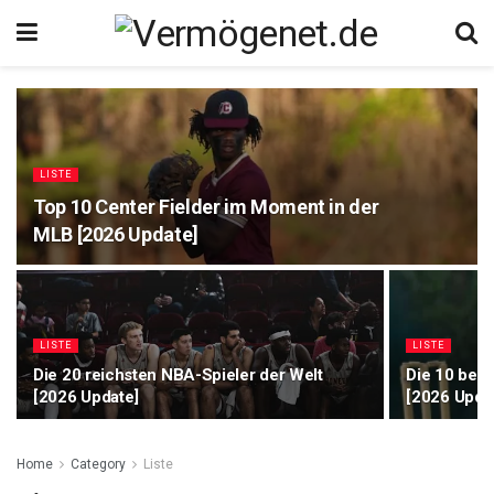
LISTE
Top 10 Center Fielder im Moment in der
MLB [2026 Update]
LISTE
LISTE
Die 20 reichsten NBA-Spieler der Welt
Die 10 best
[2026 Update]
[2026 Upda
Home
Category
Liste