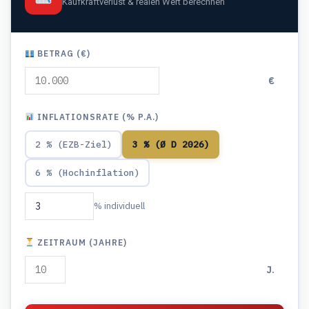
Kaufkraftverlust & realen Wert berechnen
BETRAG (€)
€
INFLATIONSRATE (% P.A.)
2 % (EZB-Ziel)
3 % (Ø D 2026)
6 % (Hochinflation)
% individuell
ZEITRAUM (JAHRE)
J.