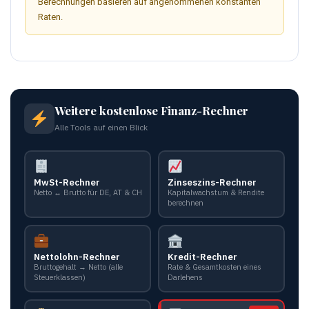
Berechnungen basieren auf angenommenen konstanten
Raten.
Weitere kostenlose Finanz-Rechner
Alle Tools auf einen Blick
MwSt-Rechner
Zinseszins-Rechner
Netto ↔ Brutto für DE, AT & CH
Kapitalwachstum & Rendite
berechnen
Nettolohn-Rechner
Kredit-Rechner
Bruttogehalt → Netto (alle
Rate & Gesamtkosten eines
Steuerklassen)
Darlehens