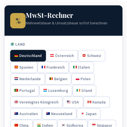
MwSt-Rechner
%
Mehrwertsteuer & Umsatzsteuer sofort berechnen
LAND
Deutschland
Österreich
Schweiz
Spanien
Frankreich
Italien
Niederlande
Belgien
Polen
Portugal
Luxemburg
Irland
Vereinigtes Königreich
USA
Kanada
Australien
Neuseeland
Japan
China
Indien
Südkorea
Singapur