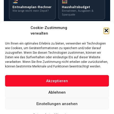
Entnahmeplan-Rechner
Haushaltsbudget
Wie lange reicht mein Depot?
Einnahmen, Ausgaben &
Sparquote
Cookie-Zustimmung
verwalten
PayPal Gebühren
Altersvorsorgedepot
Gebühren & Nettobetrag
Förderung & Kapital ab 2027
berechnen
berechnen
Um Ihnen ein optimales Erlebnis zu bieten, verwenden wir Technologien
wie Cookies, um Geräteinformationen zu speichern und/oder darauf
zuzugreifen. Wenn Sie diesen Technologien zustimmen, können wir
Daten wie das Surfverhalten oder eindeutige IDs auf dieser Website
verarbeiten. Wenn Sie Ihre Zustimmung nicht erteilen oder zurückziehen,
können bestimmte Merkmale und Funktionen beeinträchtigt werden.
Akzeptieren
Ablehnen
Das Vermögen von Promis von A bis Z
Datenschutzerklärung
Über uns
Impressum
Facebook
Linked-In
Pinterest
Einstellungen ansehen
Twitter