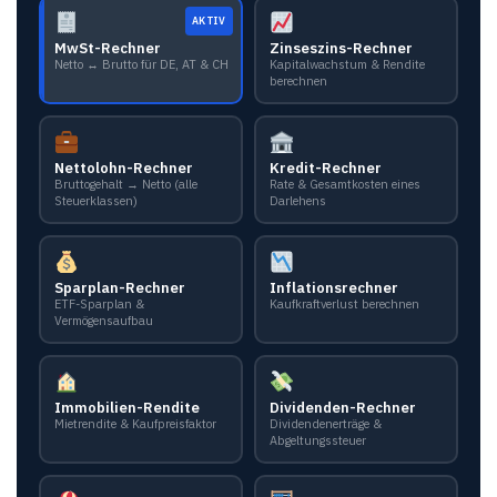
AKTIV
MwSt-Rechner
Zinseszins-Rechner
Netto ↔ Brutto für DE, AT & CH
Kapitalwachstum & Rendite
berechnen
Nettolohn-Rechner
Kredit-Rechner
Bruttogehalt → Netto (alle
Rate & Gesamtkosten eines
Steuerklassen)
Darlehens
Sparplan-Rechner
Inflationsrechner
ETF-Sparplan &
Kaufkraftverlust berechnen
Vermögensaufbau
Immobilien-Rendite
Dividenden-Rechner
Mietrendite & Kaufpreisfaktor
Dividendenerträge &
Abgeltungssteuer