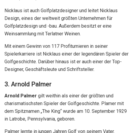
Designer, Geschäftsleute und Schriftsteller.
3. Arnold Palmer
Arnold Palmer
gilt weithin als einer der größten und
charismatischsten Spieler der Golfgeschichte. Plamer mit
dem Spitznamen „The King“ wurde am 10. September 1929
in Latrobe, Pennsylvania, geboren.
Palmer lernte in jungen Jahren Golf von seinem Vater.
Außerdem besuchte er das Wake Forest College mit einem
Golfstipendium. 1954 entschied er sich dann für eine
professionelle Golfkarriere.
Beim Masters Tournament 1958 gewann Palmer seine
erste große Meisterschaft. Dieser Gewinn brachte ihm
$11.250 ein und machte ihn zu einem der führenden Stars
des Golfsports. Sein Einfluss auf den Golfsport war
bahnbrechend, was dazu beitrug, Golf von einem