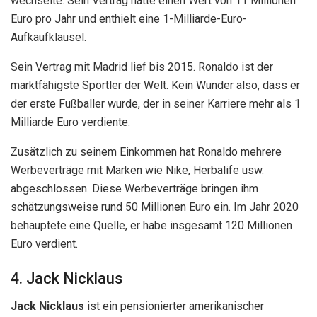
Werbeverträge mit Marken wie Nike, Herbalife usw.
abgeschlossen. Diese Werbeverträge bringen ihm
schätzungsweise rund 50 Millionen Euro ein. Im Jahr 2020
behauptete eine Quelle, er habe insgesamt 120 Millionen
Euro verdient.
4. Jack Nicklaus
Jack Nicklaus
ist ein pensionierter amerikanischer
Golfspieler, der im Laufe seiner Karriere eine Rekordzahl
von 18 großen Meisterschaften gewonnen hat. Geboren in
Colombus, Ohio, begann er im Alter von 10 Jahren mit dem
Golfspielen.
Ende 1961 wurde Nicklaus Profi und im folgenden Jahr
begann er seine Karriere auf der PGA Tour. Bald würde er
als „Goldener Bär“ in die Golfwelt einsteigen.
1964 führte Nicklaus zum ersten Mal die Geldliste der PGA