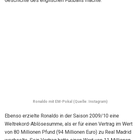
Geschichte des englischen Fußballs machte.
Ronaldo mit EM-Pokal (Quelle: Instagram)
Ebenso erzielte Ronaldo in der Saison 2009/10 eine
Weltrekord-Ablösesumme, als er für einen Vertrag im Wert
von 80 Millionen Pfund (94 Millionen Euro) zu Real Madrid
wechselte. Sein Vertrag hatte einen Wert von 11 Millionen
Euro pro Jahr und enthielt eine 1-Milliarde-Euro-
Aufkaufklausel.
Sein Vertrag mit Madrid lief bis 2015. Ronaldo ist der
marktfähigste Sportler der Welt. Kein Wunder also, dass er
der erste Fußballer wurde, der in seiner Karriere mehr als 1
Milliarde Euro verdiente.
Zusätzlich zu seinem Einkommen hat Ronaldo mehrere