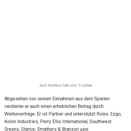
Jack Nicklaus hält eine Trophäe
Abgesehen von seinen Einnahmen aus dem Spielen
verdiente er auch einen erheblichen Betrag durch
Werbeverträge. Er ist Partner und unterstützt Rolex, Ezgo,
Kolon Industries, Perry Ellis International, Southwest
Greens, Stance, Smathers & Branson usw.
Nicklaus ist auch Golfplatzdesigner und leitet Nicklaus
Design, eines der weltweit größten Unternehmen für
Golfplatzdesign und -bau. Außerdem besitzt er eine
Weinsammlung mit Terlatner Weinen.
Mit einem Gewinn von 117 Profiturnieren in seiner
Spielerkarriere ist Nicklaus einer der legendären Spieler der
Golfgeschichte. Darüber hinaus ist er auch einer der Top-