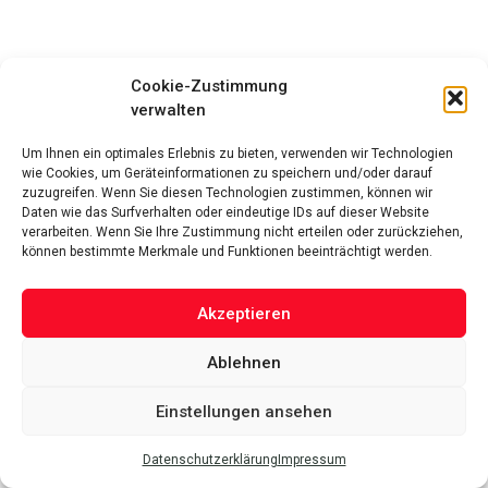
Cookie-Zustimmung
verwalten
Um Ihnen ein optimales Erlebnis zu bieten, verwenden wir Technologien
wie Cookies, um Geräteinformationen zu speichern und/oder darauf
zuzugreifen. Wenn Sie diesen Technologien zustimmen, können wir
Daten wie das Surfverhalten oder eindeutige IDs auf dieser Website
verarbeiten. Wenn Sie Ihre Zustimmung nicht erteilen oder zurückziehen,
können bestimmte Merkmale und Funktionen beeinträchtigt werden.
Arnold Palmer beim Golfspielen (Quelle: Flickr)
Akzeptieren
Sein Aussehen und sein bescheidener Hintergrund machten
Ablehnen
ihn zu einem Liebling der Fans. Ebenso war Palmer dafür
bekannt, Risiken einzugehen und war an einer Reihe
Einstellungen ansehen
aufregender Ergebnisse bei frühen Fernsehturnieren
Datenschutzerklärung
Impressum
beteiligt, was seinen Charme noch verstärkte und ihn zu