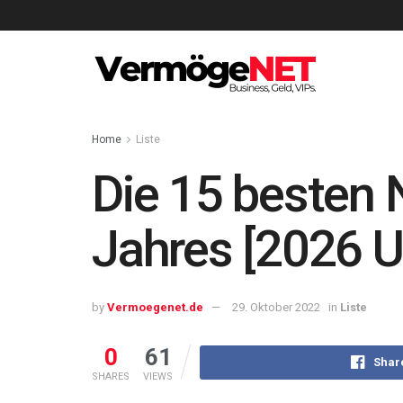
Home
Liste
Die 15 besten 
Jahres [2026 U
by
Vermoegenet.de
29. Oktober 2022
in
Liste
0
61
Shar
SHARES
VIEWS