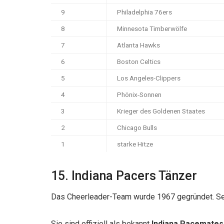
9
Philadelphia 76ers
8
Minnesota Timberwölfe
7
Atlanta Hawks
6
Boston Celtics
5
Los Angeles-Clippers
4
Phönix-Sonnen
3
Krieger des Goldenen Staates
2
Chicago Bulls
1
starke Hitze
15. Indiana Pacers Tänzer
Das Cheerleader-Team wurde 1967 gegründet. Se
Sie sind offiziell als bekannt
Indiana Pacemates