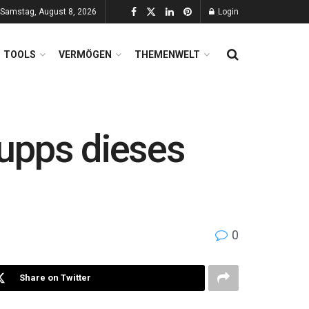
Samstag, August 8, 2026
Login
TOOLS
VERMÖGEN
THEMENWELT
upps dieses
0
Share on Twitter