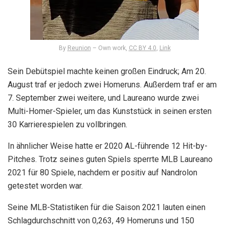
By
Reunion
–
Own work
,
CC BY 4.0
,
Link
Sein Debütspiel machte keinen großen Eindruck; Am 20.
August traf er jedoch zwei Homeruns. Außerdem traf er am
7. September zwei weitere, und Laureano wurde zwei
Multi-Homer-Spieler, um das Kunststück in seinen ersten
30 Karrierespielen zu vollbringen.
In ähnlicher Weise hatte er 2020 AL-führende 12 Hit-by-
Pitches. Trotz seines guten Spiels sperrte MLB Laureano
2021 für 80 Spiele, nachdem er positiv auf Nandrolon
getestet worden war.
Seine MLB-Statistiken für die Saison 2021 lauten einen
Schlagdurchschnitt von 0,263, 49 Homeruns und 150