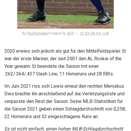
By
PaulHamaker
Cropped by
佾珜
– ,
CC BY-SA 4.0
,
Link
2020 erwies sich jedoch als gut für den Mittelfeldspieler. Er
war der erste Mariner, der seit 2001 den AL Rookie of the
Year gewann. Er beendete die Saison mit einer
.262/.364/.437 Slash Line, 11 Homeruns und 28 RBIs.
Im Juni 2021 riss sich Lewis erneut den rechten Meniskus.
Dies brachte ihn anschließend auf die Verletzungsliste und
verpasste den Rest der Saison. Seine MLB-Statistiken für
die Saison 2021 geben einen Schlagdurchschnitt von 0,258,
22 Homeruns und 52 eingeschlagene Runs an.
Es ist nicht einfach, einen hohen MLB-Schlagdurchschnitt