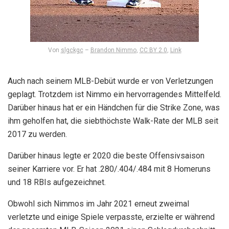
Von
slgckgc
–
Brandon Nimmo
,
CC BY 2.0
,
Link
Auch nach seinem MLB-Debüt wurde er von Verletzungen
geplagt. Trotzdem ist Nimmo ein hervorragendes Mittelfeld.
Darüber hinaus hat er ein Händchen für die Strike Zone, was
ihm geholfen hat, die siebthöchste Walk-Rate der MLB seit
2017 zu werden.
Darüber hinaus legte er 2020 die beste Offensivsaison
seiner Karriere vor. Er hat .280/.404/.484 mit 8 Homeruns
und 18 RBIs aufgezeichnet.
Obwohl sich Nimmos im Jahr 2021 erneut zweimal
verletzte und einige Spiele verpasste, erzielte er während