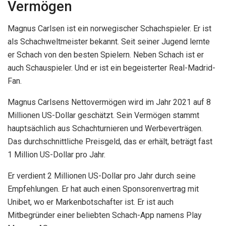
Vermögen
Magnus Carlsen ist ein norwegischer Schachspieler. Er ist
als Schachweltmeister bekannt. Seit seiner Jugend lernte
er Schach von den besten Spielern. Neben Schach ist er
auch Schauspieler. Und er ist ein begeisterter Real-Madrid-
Fan.
Magnus Carlsens Nettovermögen wird im Jahr 2021 auf 8
Millionen US-Dollar geschätzt. Sein Vermögen stammt
hauptsächlich aus Schachturnieren und Werbeverträgen.
Das durchschnittliche Preisgeld, das er erhält, beträgt fast
1 Million US-Dollar pro Jahr.
Er verdient 2 Millionen US-Dollar pro Jahr durch seine
Empfehlungen. Er hat auch einen Sponsorenvertrag mit
Unibet, wo er Markenbotschafter ist. Er ist auch
Mitbegründer einer beliebten Schach-App namens Play