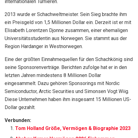
internationalen Turnieren.
2013 wurde er Schachweltmeister. Sein Sieg brachte ihm
ein Preisgeld von 1,5 Millionen Dollar ein. Derzeit ist er mit
Elisabeth Lorentzen Djonne zusammen, einer ehemaligen
Universitätsstudentin aus Norwegen. Sie stammt aus der
Region Hardanger in Westnorwegen.
Eine der größten Einnahmequellen für den Schachkönig sind
seine Sponsorenverträge. Berichten zufolge hat er in den
letzten Jahren mindestens 8 Millionen Dollar
eingesammelt. Dazu gehören Sponsorings mit Nordic
Semiconductor, Arctic Securities und Simonsen Vogt Wiig.
Diese Unternehmen haben ihm insgesamt 15 Millionen US-
Dollar gezahlt.
Verbunden:
Tom Holland Größe, Vermögen & Biographie 2023