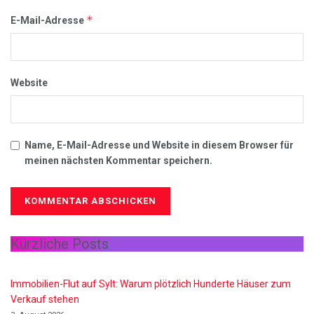
*
E-Mail-Adresse
Website
Name, E-Mail-Adresse und Website in diesem Browser für
meinen nächsten Kommentar speichern.
Kürzliche Posts
Immobilien-Flut auf Sylt: Warum plötzlich Hunderte Häuser zum
Verkauf stehen