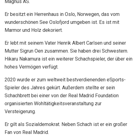
Magnus AS.
Er besitzt ein Herrenhaus in Oslo, Norwegen, das vom
wunderschönen See Oslofjord umgeben ist. Es ist mit
Marmor und Holz dekoriert.
Er lebt mit seinem Vater Henrik Albert Carlsen und seiner
Mutter Sigrun Oen zusammen. Sie haben drei Schwestern.
Hikaru Nakamura ist ein weiterer Schachspieler, der über ein
hohes Vermögen verfügt.
2020 wurde er zum weltweit bestverdienenden eSports-
Spieler des Jahres gekürt. Außerdem stellte er sein
Schachbrett bei einer von der Real Madrid Foundation
organisierten Wohltätigkeitsveranstaltung zur
Versteigerung.
Er gilt als Sozialdemokrat. Neben Schach ist er ein großer
Fan von Real Madrid.