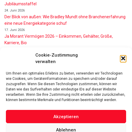
Jubiläumsstaffel
24. Juni 2026
Der Blick von außen: Wie Bradley Mundt ohne Branchenerfahrung
eine neue Energiekategorie schuf
17. Juni 2026
Ja Morant Vermögen 2026 – Einkommen, Gehälter, Größe,
Karriere, Bio
16. Juni 2026
Cookie-Zustimmung
Alice Walton Vermögen 2026: So reich ist die Walmart-Erbin
verwalten
11. Juni 2026
Gianni Infantino Vermögen 2026: So reich ist der FIFA-Präsident
Um Ihnen ein optimales Erlebnis zu bieten, verwenden wir Technologien
wirklich
wie Cookies, um Geräteinformationen zu speichern und/oder darauf
11. Juni 2026
zuzugreifen. Wenn Sie diesen Technologien zustimmen, können wir
Nino de Angelo Vermögen 2026 Wie Reich Ist Er?
Daten wie das Surfverhalten oder eindeutige IDs auf dieser Website
verarbeiten. Wenn Sie Ihre Zustimmung nicht erteilen oder zurückziehen,
9. Juni 2026
können bestimmte Merkmale und Funktionen beeinträchtigt werden.
Akzeptieren
Ablehnen
Das Vermögen von Promis von A bis Z
Datenschutzerklärung