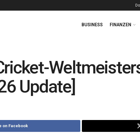
Do
BUSINESS
FINANZEN
Cricket-Weltmeister
026 Update]
e on Facebook