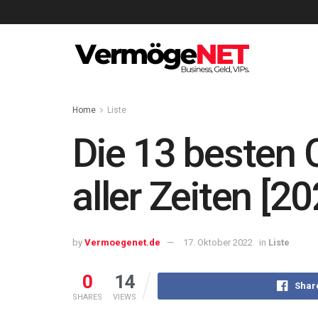
Home
Liste
Die 13 besten 
aller Zeiten [2
by
Vermoegenet.de
17. Oktober 2022
in
Liste
0
14
Shar
SHARES
VIEWS