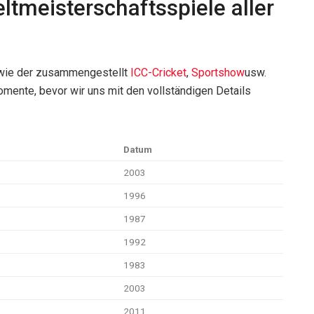
ltmeisterschaftsspiele aller
n wie der zusammengestellt
ICC-Cricket
,
Sportshow
usw.
omente, bevor wir uns mit den vollständigen Details
Datum
2003
1996
1987
1992
1983
2003
2011