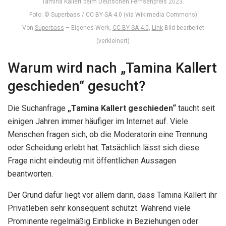
Tamina Kallert beim Deutschen Fernsehpreis 2023.
Foto: © Superbass / CC-BY-SA-4.0 (via Wikimedia Commons)
Von
Superbass
–
Eigenes Werk
,
CC BY-SA 4.0
,
Link
Bild bearbeitet
(verkleinert)
Warum wird nach „Tamina Kallert
geschieden“ gesucht?
Die Suchanfrage
„Tamina Kallert geschieden“
taucht seit
einigen Jahren immer häufiger im Internet auf. Viele
Menschen fragen sich, ob die Moderatorin eine Trennung
oder Scheidung erlebt hat. Tatsächlich lässt sich diese
Frage nicht eindeutig mit öffentlichen Aussagen
beantworten.
Der Grund dafür liegt vor allem darin, dass Tamina Kallert ihr
Privatleben sehr konsequent schützt. Während viele
Prominente regelmäßig Einblicke in Beziehungen oder