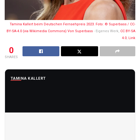
Tamina Kallert beim Deutschen Fernsehpreis 2023. Foto: © Superbass / CC-
BY-SA-4.0 (via Wikimedia Commons) Von
Superbass
-
Eigenes Werk
,
CC BY-SA
4.0
,
Link
0
SHARES
TAMINA KALLERT