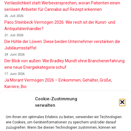
Verlässlichkeit statt Werbeversprechen, woran Patienten einen
seriösen Anbieter für Cannabis auf Rezept erkennen
26. Juli 2026
Paco Steinbeck Vermögen 2026: Wie reich ist der Kunst- und
Antiquitätenhändler?
21. Juli 2026
Die Höhle der Löwen: Diese beiden Unternehmer verstärken die
Jubiläumsstaffel
24. Juni 2026
Der Blick von außen: Wie Bradley Mundt ohne Branchenerfahrung
eine neue Energiekategorie schuf
17. Juni 2026
Ja Morant Vermögen 2026 – Einkommen, Gehälter, Größe,
Karriere, Bio
16. Juni 2026
Cookie-Zustimmung
Alice Walton Vermögen 2026: So reich ist die Walmart-Erbin
verwalten
11. Juni 2026
Gianni Infantino Vermögen 2026: So reich ist der FIFA-Präsident
Um Ihnen ein optimales Erlebnis zu bieten, verwenden wir Technologien
wirklich
wie Cookies, um Geräteinformationen zu speichern und/oder darauf
11. Juni 2026
zuzugreifen. Wenn Sie diesen Technologien zustimmen, können wir