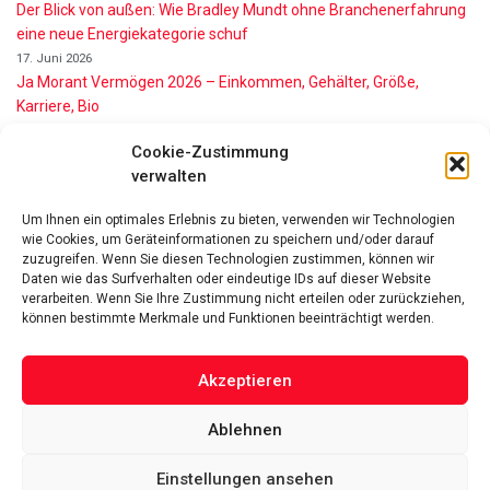
Der Blick von außen: Wie Bradley Mundt ohne Branchenerfahrung
eine neue Energiekategorie schuf
17. Juni 2026
Ja Morant Vermögen 2026 – Einkommen, Gehälter, Größe,
Karriere, Bio
16. Juni 2026
Cookie-Zustimmung
Alice Walton Vermögen 2026: So reich ist die Walmart-Erbin
verwalten
11. Juni 2026
Gianni Infantino Vermögen 2026: So reich ist der FIFA-Präsident
Um Ihnen ein optimales Erlebnis zu bieten, verwenden wir Technologien
wirklich
wie Cookies, um Geräteinformationen zu speichern und/oder darauf
11. Juni 2026
zuzugreifen. Wenn Sie diesen Technologien zustimmen, können wir
Nino de Angelo Vermögen 2026 Wie Reich Ist Er?
Daten wie das Surfverhalten oder eindeutige IDs auf dieser Website
9. Juni 2026
verarbeiten. Wenn Sie Ihre Zustimmung nicht erteilen oder zurückziehen,
können bestimmte Merkmale und Funktionen beeinträchtigt werden.
Akzeptieren
Ablehnen
Das Vermögen von Promis von A bis Z
Datenschutzerklärung
Über uns
Impressum
Facebook
Linked-In
Pinterest
Einstellungen ansehen
Twitter