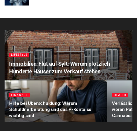
LIFESTYLE
Immobilien-Flut auf Sylt: Warum plötzlich
Hunderte Häuser zum Verkauf stehen
FINANZEN
HEALTH
Hilfe bei Überschuldung: Warum
Verlässlich
Schuldnerberatung und das P-Konto so
woran Patie
wichtig sind
Cannabis a