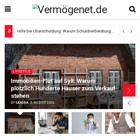
Hilfe bei Überschuldung: Warum Schuldnerberatung und das P-Konto so wichtig sind
Verlässlichkeit statt Werbeversprechen, woran Patienten einen seriösen Anbieter für Cannabis auf Rezept erkennen
LIFESTYLE
Immobilien-Flut auf Sylt: Warum
plötzlich Hunderte Häuser zum Verkauf
stehen
BY
SANDRA
3. AUGUST 2026