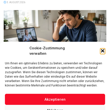
3. AUGUST 2026
Cookie-Zustimmung
verwalten
FINANZEN
Um Ihnen ein optimales Erlebnis zu bieten, verwenden wir Technologien
Hilfe bei Überschuldung: Warum Schuldnerberatung und
wie Cookies, um Geräteinformationen zu speichern und/oder darauf
das P-Konto so wichtig sind
zuzugreifen. Wenn Sie diesen Technologien zustimmen, können wir
Daten wie das Surfverhalten oder eindeutige IDs auf dieser Website
3. AUGUST 2026
verarbeiten. Wenn Sie Ihre Zustimmung nicht erteilen oder zurückziehen,
können bestimmte Merkmale und Funktionen beeinträchtigt werden.
Akzeptieren