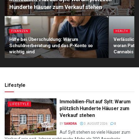
Hunderte Häuser zum Verkauf stehen
FINANZEN
HEALTH
Hilfe bei Überschuldung: Warum
Verlässlich
Schuldnerberatung und das P-Konto so
woran Patie
wichtig sind
Cannabis a
Lifestyle
Immobilien-Flut auf Sylt: Warum
LIFESTYLE
plötzlich Hunderte Häuser zum
Verkauf stehen
BY
SANDRA
3. AUGUST 2026
0
Auf Sylt stehen so viele Häuser zum
Verkauf wie seit Jahren nicht mehr. Mehr als 300 Angebote