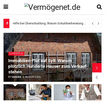
Hilfe bei Überschuldung: Warum Schuldnerberatung und das P-Konto so wichtig sind
Verlässlichkeit statt Werbeversprechen, woran Patienten einen seriösen Anbieter für Cannabis auf Rezept erkennen
LIFESTYLE
Immobilien-Flut auf Sylt: Warum
plötzlich Hunderte Häuser zum Verkauf
stehen
BY
SANDRA
3. AUGUST 2026