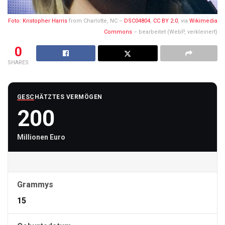
Foto:
Kristopher Harris
from Charlotte, NC –
DSC04804
,
CC BY 2.0
, via
Wikimedia
Commons
– bearbeitet (WebP, verkleinert)
0
SHARES
GESCHÄTZTES VERMÖGEN
200
Millionen Euro
Grammys
15