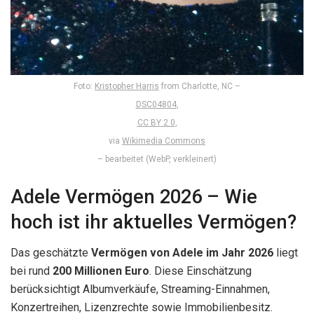
Foto:
Kristopher Harris
from Charlotte, NC –
DSC04804
,
CC BY 2.0
,
via
Wikimedia Commons
– bearbeitet (WebP, verkleinert)
Adele Vermögen 2026 – Wie
hoch ist ihr aktuelles Vermögen?
Das geschätzte
Vermögen von Adele im Jahr 2026
liegt
bei rund
200 Millionen Euro
. Diese Einschätzung
berücksichtigt Albumverkäufe, Streaming-Einnahmen,
Konzertreihen, Lizenzrechte sowie Immobilienbesitz.