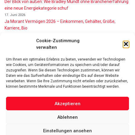
Der Blick von außen: Wie Bradley Mundt ohne Branchenerfahrung
eine neue Energiekategorie schuf
17. Juni 2026
Ja Morant Vermögen 2026 – Einkommen, Gehälter, Größe,
Karriere, Bio
16. Juni 2026
Cookie-Zustimmung
Alice Walton Vermögen 2026: So reich ist die Walmart-Erbin
verwalten
11. Juni 2026
Gianni Infantino Vermögen 2026: So reich ist der FIFA-Präsident
Um Ihnen ein optimales Erlebnis zu bieten, verwenden wir Technologien
wirklich
wie Cookies, um Geräteinformationen zu speichern und/oder darauf
11. Juni 2026
zuzugreifen. Wenn Sie diesen Technologien zustimmen, können wir
Nino de Angelo Vermögen 2026 Wie Reich Ist Er?
Daten wie das Surfverhalten oder eindeutige IDs auf dieser Website
verarbeiten. Wenn Sie Ihre Zustimmung nicht erteilen oder zurückziehen,
9. Juni 2026
können bestimmte Merkmale und Funktionen beeinträchtigt werden.
Akzeptieren
Ablehnen
Das Vermögen von Promis von A bis Z
Datenschutzerklärung
Über uns
Impressum
Facebook
Linked-In
Pinterest
Einstellungen ansehen
Twitter