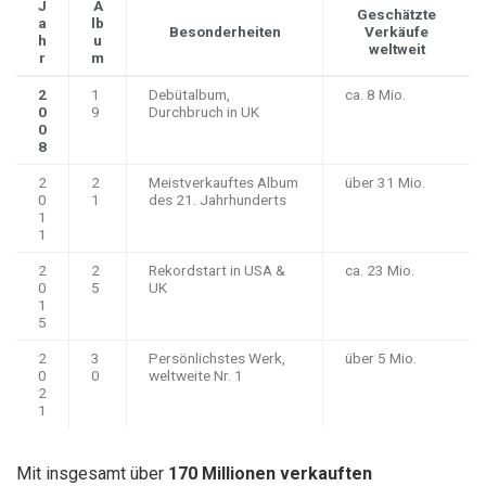
J
A
Geschätzte
a
lb
Besonderheiten
Verkäufe
h
u
weltweit
r
m
2
1
Debütalbum,
ca. 8 Mio.
0
9
Durchbruch in UK
0
8
2
2
Meistverkauftes Album
über 31 Mio.
0
1
des 21. Jahrhunderts
1
1
2
2
Rekordstart in USA &
ca. 23 Mio.
0
5
UK
1
5
2
3
Persönlichstes Werk,
über 5 Mio.
0
0
weltweite Nr. 1
2
1
Mit insgesamt über
170 Millionen verkauften