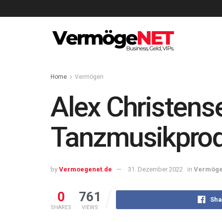
Home
Vermögen
Alex Christen
Tanzmusikpro
by
Vermoegenet.de
31. Dezember 2022
in
Vermög
0
761
Sha
SHARES
VIEWS