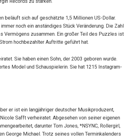
rgin Records zu stärken.
 beläuft sich auf geschätzte 1,5 Millionen US-Dollar.
es immer noch ein anständiges Stück Veränderung. Die Zahl
es Vermögens zusammen. Ein großer Teil des Puzzles ist
 Strom hochbezahlter Auftritte geführt hat.
eiratet. Sie haben einen Sohn, der 2003 geboren wurde.
ertes Model und Schauspielerin. Sie hat 1215 Instagram-
er er ist ein langjähriger deutscher Musikproduzent,
Nicole Safft verheiratet. Abgesehen von seiner eigenen
mmengearbeitet, darunter Tom Jones, *NSYNC, Rollergirl,
en George Michael. Trotz seines vollen Terminkalenders