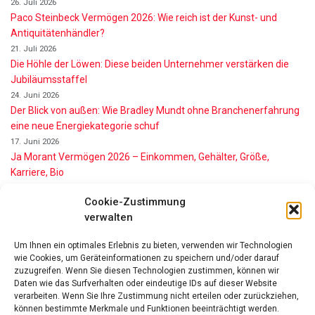
26. Juli 2026
Paco Steinbeck Vermögen 2026: Wie reich ist der Kunst- und
Antiquitätenhändler?
21. Juli 2026
Die Höhle der Löwen: Diese beiden Unternehmer verstärken die
Jubiläumsstaffel
24. Juni 2026
Der Blick von außen: Wie Bradley Mundt ohne Branchenerfahrung
eine neue Energiekategorie schuf
17. Juni 2026
Ja Morant Vermögen 2026 – Einkommen, Gehälter, Größe,
Karriere, Bio
16. Juni 2026
Cookie-Zustimmung
Alice Walton Vermögen 2026: So reich ist die Walmart-Erbin
verwalten
11. Juni 2026
Gianni Infantino Vermögen 2026: So reich ist der FIFA-Präsident
Um Ihnen ein optimales Erlebnis zu bieten, verwenden wir Technologien
wirklich
wie Cookies, um Geräteinformationen zu speichern und/oder darauf
11. Juni 2026
zuzugreifen. Wenn Sie diesen Technologien zustimmen, können wir
Nino de Angelo Vermögen 2026 Wie Reich Ist Er?
Daten wie das Surfverhalten oder eindeutige IDs auf dieser Website
verarbeiten. Wenn Sie Ihre Zustimmung nicht erteilen oder zurückziehen,
9. Juni 2026
können bestimmte Merkmale und Funktionen beeinträchtigt werden.