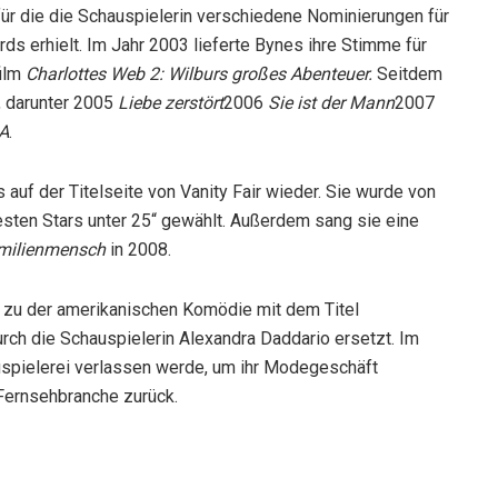
für die die Schauspielerin verschiedene Nominierungen für
ds erhielt. Im Jahr 2003 lieferte Bynes ihre Stimme für
film
Charlottes Web 2: Wilburs großes Abenteuer.
Seitdem
, darunter 2005
Liebe zerstört
2006
Sie ist der Mann
2007
 A
.
uf der Titelseite von Vanity Fair wieder. Sie wurde von
sten Stars unter 25“ gewählt. Außerdem sang sie eine
milienmensch
in 2008.
 zu der amerikanischen Komödie mit dem Titel
urch die Schauspielerin Alexandra Daddario ersetzt. Im
uspielerei verlassen werde, um ihr Modegeschäft
 Fernsehbranche zurück.