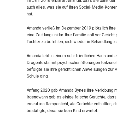
im Jahr 2018 erklärte Amanda, dass sie dank der H
auch alles, was sie auf ihren Social-Media-Konte
hat.
Amanda verließ im Dezember 2019 plötzlich ihre n
eine Zeit lang unklar. Ihre Familie soll vor Gerich
Tochter zu befehlen, sich wieder in Behandlung z
Amanda lebt in einem sehr friedlichen Haus und es
Drogentests mit psychischen Störungen teilzun
befolgte sie ihre gerichtlichen Anweisungen zur Vo
Schule ging.
Anfang 2020 gab Amanda Bynes ihre Verlobung mit
Irgendwann gab es einige falsche Gerüchte, dass s
erneut ins Rampenlicht, als Gerüchte enthüllten,
bestätigte, dass sie kein Kind erwartet.