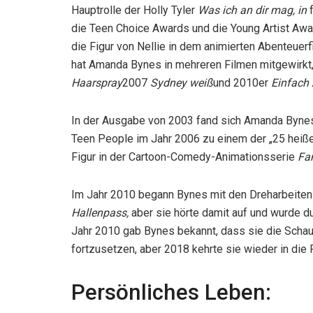
Hauptrolle der Holly Tyler
Was ich an dir mag, in
die Teen Choice Awards und die Young Artist Awar
die Figur von Nellie in dem animierten Abenteuer
hat Amanda Bynes in mehreren Filmen mitgewirkt
Haarspray
2007
Sydney weiß
und 2010er
Einfach
In der Ausgabe von 2003 fand sich Amanda Bynes a
Teen People im Jahr 2006 zu einem der „25 heiße
Figur in der Cartoon-Comedy-Animationsserie
Fa
Im Jahr 2010 begann Bynes mit den Dreharbeiten
Hallenpass,
aber sie hörte damit auf und wurde d
Jahr 2010 gab Bynes bekannt, dass sie die Scha
fortzusetzen, aber 2018 kehrte sie wieder in die
Persönliches Leben: