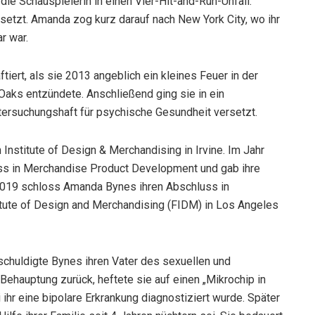
 die Schauspielerin in einen Vier-Hit-and-Run-Unfall.
esetzt. Amanda zog kurz darauf nach New York City, wo ihr
r war.
iert, als sie 2013 angeblich ein kleines Feuer in der
aks entzündete. Anschließend ging sie in ein
tersuchungshaft für psychische Gesundheit versetzt.
nstitute of Design & Merchandising in Irvine. Im Jahr
uss in Merchandise Product Development und gab ihre
 2019 schloss Amanda Bynes ihren Abschluss in
ute of Design and Merchandising (FIDM) in Los Angeles
chuldigte Bynes ihren Vater des sexuellen und
ehauptung zurück, heftete sie auf einen „Mikrochip in
ihr eine bipolare Erkrankung diagnostiziert wurde. Später