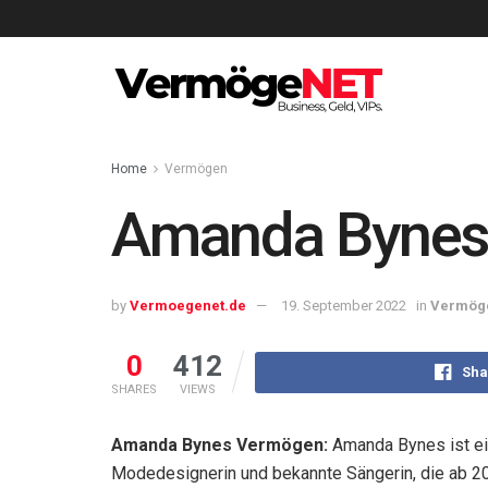
Home
Vermögen
Amanda Bynes
by
Vermoegenet.de
19. September 2022
in
Vermög
0
412
Sha
SHARES
VIEWS
Amanda Bynes Vermögen:
Amanda Bynes ist ein
Modedesignerin und bekannte Sängerin, die ab 20