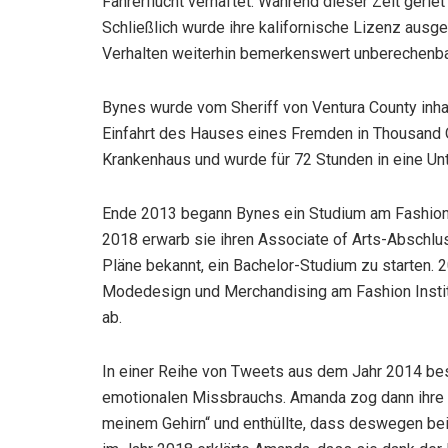
Fahrerflucht verhaftet. Während dieser Zeit geriet
Schließlich wurde ihre kalifornische Lizenz ausg
Verhalten weiterhin bemerkenswert unberechenba
Bynes wurde vom Sheriff von Ventura County inhaft
Einfahrt des Hauses eines Fremden in Thousand O
Krankenhaus und wurde für 72 Stunden in eine Un
Ende 2013 begann Bynes ein Studium am Fashion I
2018 erwarb sie ihren Associate of Arts-Abschl
Pläne bekannt, ein Bachelor-Studium zu starten.
Modedesign und Merchandising am Fashion Instit
ab.
In einer Reihe von Tweets aus dem Jahr 2014 bes
emotionalen Missbrauchs. Amanda zog dann ihre B
meinem Gehirn“ und enthüllte, dass deswegen bei 