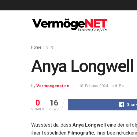
Home
VIPs
Anya Longwell 
by
Vermoegenet.de
18. Februar 2024
in
VIPs
0
16
Shar
SHARES
VIEWS
Wusstest du, dass
Anya Longwell
eine der erfol
ihrer fesselnden
Filmografie
, ihrer beeindrucke