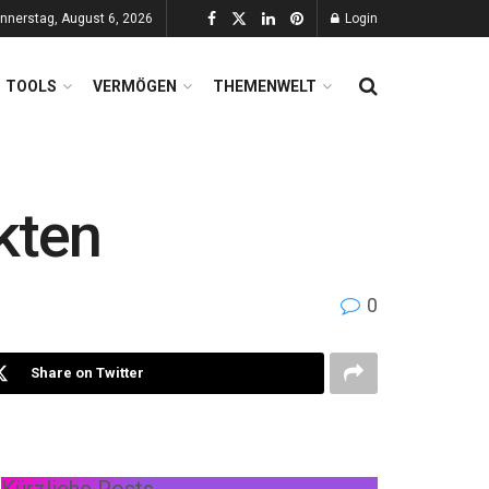
nnerstag, August 6, 2026
Login
TOOLS
VERMÖGEN
THEMENWELT
kten
0
Share on Twitter