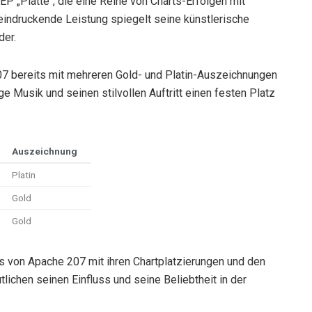
 „Platte“, die eine Reihe von Charts-Erfolgen mit
eindruckende Leistung spiegelt seine künstlerische
der.
07 bereits mit mehreren Gold- und Platin-Auszeichnungen
ge Musik und seinen stilvollen Auftritt einen festen Platz
Auszeichnung
Platin
Gold
Gold
gs von Apache 207 mit ihren Chartplatzierungen und den
lichen seinen Einfluss und seine Beliebtheit in der