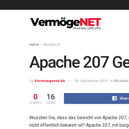
Home
Musiker/in
Apache 207 Gew
by
Vermoegenet.de
28. September 2024
in
Musiker
0
16
Shar
SHARES
VIEWS
Wussten Sie, dass das Gewicht von Apache 207, 
nicht öffentlich bekannt ist? Apache 207, mit bü