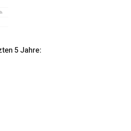
kh
zten 5 Jahre: