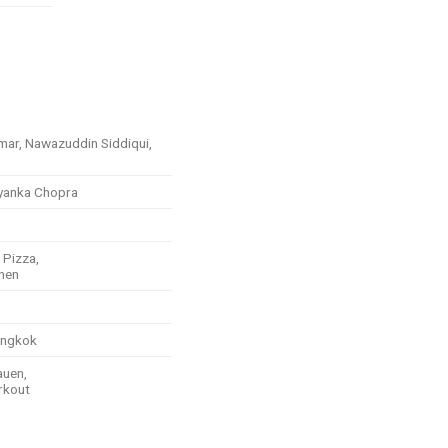
mar, Nawazuddin Siddiqui,
yanka Chopra
 Pizza,
hen
angkok
auen,
rkout