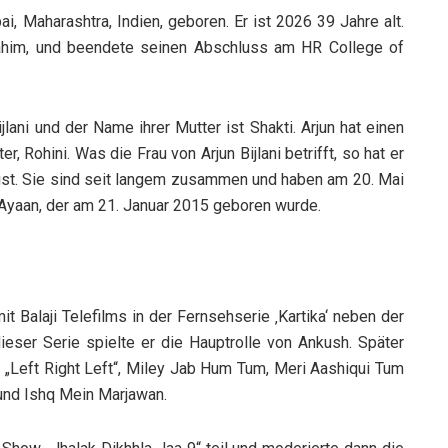
i, Maharashtra, Indien, geboren. Er ist 2026 39 Jahre alt.
ahim, und beendete seinen Abschluss am HR College of
lani und der Name ihrer Mutter ist Shakti. Arjun hat einen
r, Rohini. Was die Frau von Arjun Bijlani betrifft, so hat er
ist. Sie sind seit langem zusammen und haben am 20. Mai
n Ayaan, der am 21. Januar 2015 geboren wurde.
it Balaji Telefilms in der Fernsehserie ‚Kartika‘ neben der
dieser Serie spielte er die Hauptrolle von Ankush. Später
er „Left Right Left“, Miley Jab Hum Tum, Meri Aashiqui Tum
 und Ishq Mein Marjawan.