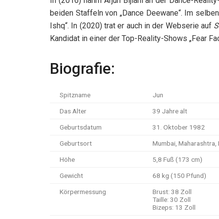
In (2016) nahm Arjun Bijlani an der Dance-Realit
beiden Staffeln von „Dance Deewane“. Im selben 
Ishq“. In (2020) trat er auch in der Webserie auf
S
Kandidat in einer der Top-Reality-Shows „Fear Fact
Biografie:
Spitzname
Jun
Das Alter
39 Jahre alt
Geburtsdatum
31. Oktober 1982
Geburtsort
Mumbai, Maharashtra, 
Höhe
5,8 Fuß (173 cm)
Gewicht
68 kg (150 Pfund)
Körpermessung
Brust: 38 Zoll
Taille: 30 Zoll
Bizeps: 13 Zoll