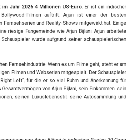
 im Jahr 2026 4 Millionen US-Euro
. Er ist ein indischer
Bollywood-Filmen auftritt. Arjun ist einer der besten
 Fernsehserien und Reality-Shows mitgewirkt hat. Einige
ne riesige Fangemeinde wie Arjun Bijlani. Arjun arbeitete
 Schauspieler wurde aufgrund seiner schauspielerischen
ischen Fernsehindustrie. Wenn es um Filme geht, steht er am
inigen Filmen und Webserien mitgespielt. Der Schauspieler
t Right Left“, für die er so viel Ruhm und Anerkennung für
as Gesamtvermögen von Arjun Bijlani, sein Einkommen, sein
ationen, seinen Luxuslebensstil, seine Autosammlung und
overmögen von Arjun Bijlani in indischen Rupien 29 Crore,