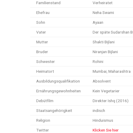
Familienstand
Verheiratet
Ehefrau
Neha Swami
Sohn
Ayaan
Vater
Der späte Sudarshan Bi
Mutter
Shakti Bijlani
Bruder
Niranjan Bijlani
Schwester
Rohini
Heimatort
Mumbai, Maharashtra
Ausbildungsqualifikation
Absolvent
Ernährungsgewohnheiten
Kein Vegetarier
Debütfilm
Direkter Ishq (2016)
Staatsangehörigkeit
indisch
Religion
Hinduismus
Twitter
Klicken Sie hier