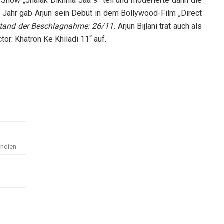
y-Show „Jhalak Dikhhla Jaa 9“ teil und moderierte dann die
Jahr gab Arjun sein Debüt in dem Bollywood-Film „Direct
tand der Beschlagnahme: 26/11.
Arjun Bijlani trat auch als
or: Khatron Ke Khiladi 11“ auf.
Indien