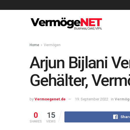
Home
Vermögen
Arjun Bijlani
Gehälter, Verm
by
Vermoegenet.de
19. September 2022
in
Vermög
0
15
Shar
SHARES
VIEWS