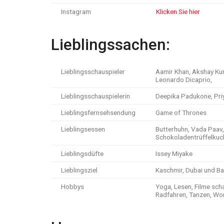
Instagram
Klicken Sie hier
Lieblingssachen:
Lieblingsschauspieler
Aamir Khan, Akshay Ku
Leonardo Dicaprio,
Lieblingsschauspielerin
Deepika Padukone, Pri
Lieblingsfernsehsendung
Game of Thrones
Lieblingsessen
Butterhuhn, Vada Paav,
Schokoladentrüffelkuc
Lieblingsdüfte
Issey Miyake
Lieblingsziel
Kaschmir, Dubai und B
Hobbys
Yoga, Lesen, Filme sch
Radfahren, Tanzen, Wo