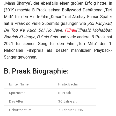
„Mann Bharrya“, der ebenfalls einen großen Erfolg hatte. In
(2019) machte B Praak seinen Bollywood-Debütsong „Teri
Mitti“ für den Hindi-Film „Kesari“ mit Akshay Kumar. Später
hat B Praak so viele Superhits gesungen wie ‚
Koi Fariyaad,
Dil Tod Ke, Kuch Bhi Ho Jaye,
Filhall
Filhaal2 Mohabbat,
Baarish Ki Jaaye, O Saki Saki,
und viele andere. B Praak hat
2021 für seinen Song für den Film „Teri Mitti“ den 1.
Nationalen Filmpreis als bester männlicher Playback-
Sänger gewonnen.
B. Praak Biographie:
Echter Name
Pratik Bachan
Spitzname
B. Praak
Das Alter
36 Jahre alt
Geburtsdatum
7. Februar 1986