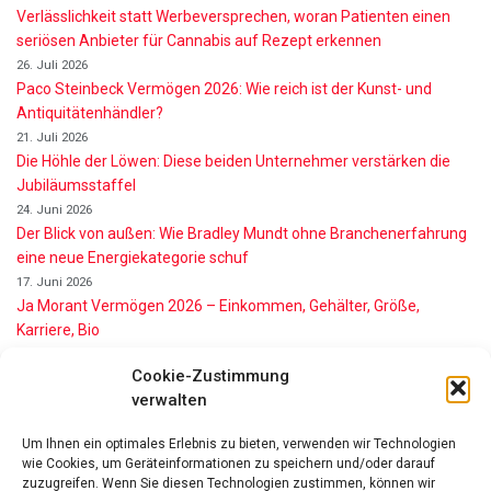
Verlässlichkeit statt Werbeversprechen, woran Patienten einen
seriösen Anbieter für Cannabis auf Rezept erkennen
26. Juli 2026
Paco Steinbeck Vermögen 2026: Wie reich ist der Kunst- und
Antiquitätenhändler?
21. Juli 2026
Die Höhle der Löwen: Diese beiden Unternehmer verstärken die
Jubiläumsstaffel
24. Juni 2026
Der Blick von außen: Wie Bradley Mundt ohne Branchenerfahrung
eine neue Energiekategorie schuf
17. Juni 2026
Ja Morant Vermögen 2026 – Einkommen, Gehälter, Größe,
Karriere, Bio
16. Juni 2026
Cookie-Zustimmung
Alice Walton Vermögen 2026: So reich ist die Walmart-Erbin
verwalten
11. Juni 2026
Gianni Infantino Vermögen 2026: So reich ist der FIFA-Präsident
Um Ihnen ein optimales Erlebnis zu bieten, verwenden wir Technologien
wirklich
wie Cookies, um Geräteinformationen zu speichern und/oder darauf
11. Juni 2026
zuzugreifen. Wenn Sie diesen Technologien zustimmen, können wir