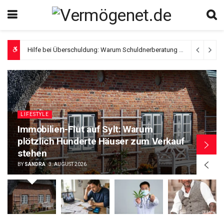
Verlässlichkeit statt Werbeversprechen, woran Patienten einen seriösen Anbieter für Cannabis auf Rezept erkennen
LIFESTYLE
Immobilien-Flut auf Sylt: Warum
plötzlich Hunderte Häuser zum Verkauf
stehen
BY
SANDRA
3. AUGUST 2026