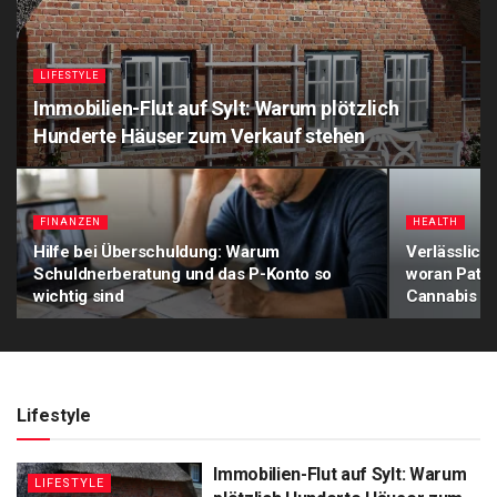
LIFESTYLE
Immobilien-Flut auf Sylt: Warum plötzlich
Hunderte Häuser zum Verkauf stehen
FINANZEN
HEALTH
Hilfe bei Überschuldung: Warum
Verlässlich
Schuldnerberatung und das P-Konto so
woran Patie
wichtig sind
Cannabis a
Lifestyle
Immobilien-Flut auf Sylt: Warum
LIFESTYLE