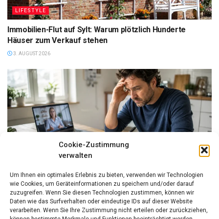
LIFESTYLE
Immobilien-Flut auf Sylt: Warum plötzlich Hunderte
Häuser zum Verkauf stehen
3. AUGUST 2026
Cookie-Zustimmung
verwalten
FINANZEN
Um Ihnen ein optimales Erlebnis zu bieten, verwenden wir Technologien
Hilfe bei Überschuldung: Warum Schuldnerberatung und
wie Cookies, um Geräteinformationen zu speichern und/oder darauf
das P-Konto so wichtig sind
zuzugreifen. Wenn Sie diesen Technologien zustimmen, können wir
Daten wie das Surfverhalten oder eindeutige IDs auf dieser Website
3. AUGUST 2026
verarbeiten. Wenn Sie Ihre Zustimmung nicht erteilen oder zurückziehen,