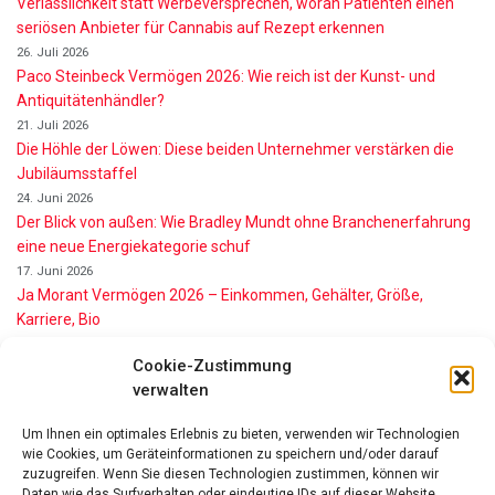
Verlässlichkeit statt Werbeversprechen, woran Patienten einen
seriösen Anbieter für Cannabis auf Rezept erkennen
26. Juli 2026
Paco Steinbeck Vermögen 2026: Wie reich ist der Kunst- und
Antiquitätenhändler?
21. Juli 2026
Die Höhle der Löwen: Diese beiden Unternehmer verstärken die
Jubiläumsstaffel
24. Juni 2026
Der Blick von außen: Wie Bradley Mundt ohne Branchenerfahrung
eine neue Energiekategorie schuf
17. Juni 2026
Ja Morant Vermögen 2026 – Einkommen, Gehälter, Größe,
Karriere, Bio
16. Juni 2026
Cookie-Zustimmung
Alice Walton Vermögen 2026: So reich ist die Walmart-Erbin
verwalten
11. Juni 2026
Gianni Infantino Vermögen 2026: So reich ist der FIFA-Präsident
Um Ihnen ein optimales Erlebnis zu bieten, verwenden wir Technologien
wirklich
wie Cookies, um Geräteinformationen zu speichern und/oder darauf
11. Juni 2026
zuzugreifen. Wenn Sie diesen Technologien zustimmen, können wir
Nino de Angelo Vermögen 2026 Wie Reich Ist Er?
Daten wie das Surfverhalten oder eindeutige IDs auf dieser Website