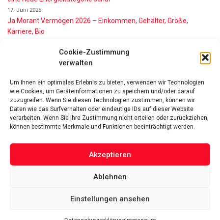
17. Juni 2026
Ja Morant Vermögen 2026 – Einkommen, Gehälter, Größe,
Karriere, Bio
16. Juni 2026
Cookie-Zustimmung
Alice Walton Vermögen 2026: So reich ist die Walmart-Erbin
verwalten
11. Juni 2026
Gianni Infantino Vermögen 2026: So reich ist der FIFA-Präsident
Um Ihnen ein optimales Erlebnis zu bieten, verwenden wir Technologien
wirklich
wie Cookies, um Geräteinformationen zu speichern und/oder darauf
11. Juni 2026
zuzugreifen. Wenn Sie diesen Technologien zustimmen, können wir
Nino de Angelo Vermögen 2026 Wie Reich Ist Er?
Daten wie das Surfverhalten oder eindeutige IDs auf dieser Website
9. Juni 2026
verarbeiten. Wenn Sie Ihre Zustimmung nicht erteilen oder zurückziehen,
können bestimmte Merkmale und Funktionen beeinträchtigt werden.
Akzeptieren
Ablehnen
Das Vermögen von Promis von A bis Z
Datenschutzerklärung
Über uns
Impressum
Facebook
Linked-In
Pinterest
Einstellungen ansehen
Twitter