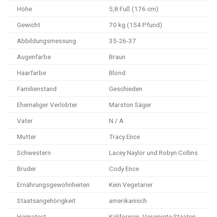
Höhe
5,8 Fuß (176 cm)
Gewicht
70 kg (154 Pfund)
Abbildungsmessung
35-26-37
Augenfarbe
Braun
Haarfarbe
Blond
Familienstand
Geschieden
Ehemaliger Verlobter
Marston Säger
Vater
N / A
Mutter
Tracy Ence
Schwestern
Lacey Naylor und Robyn Collins
Bruder
Cody Ence
Ernährungsgewohnheiten
Kein Vegetarier
Staatsangehörigkeit
amerikanisch
Heimatort
Kalifornien, Vereinigte Staaten