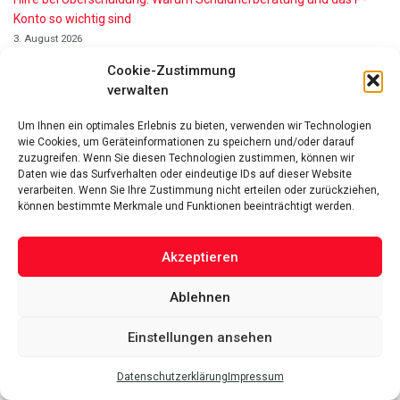
Konto so wichtig sind
3. August 2026
Verlässlichkeit statt Werbeversprechen, woran Patienten einen
Cookie-Zustimmung
seriösen Anbieter für Cannabis auf Rezept erkennen
verwalten
26. Juli 2026
Paco Steinbeck Vermögen 2026: Wie reich ist der Kunst- und
Um Ihnen ein optimales Erlebnis zu bieten, verwenden wir Technologien
Antiquitätenhändler?
wie Cookies, um Geräteinformationen zu speichern und/oder darauf
21. Juli 2026
zuzugreifen. Wenn Sie diesen Technologien zustimmen, können wir
Daten wie das Surfverhalten oder eindeutige IDs auf dieser Website
Die Höhle der Löwen: Diese beiden Unternehmer verstärken die
verarbeiten. Wenn Sie Ihre Zustimmung nicht erteilen oder zurückziehen,
Jubiläumsstaffel
können bestimmte Merkmale und Funktionen beeinträchtigt werden.
24. Juni 2026
Der Blick von außen: Wie Bradley Mundt ohne Branchenerfahrung
eine neue Energiekategorie schuf
Akzeptieren
17. Juni 2026
Ja Morant Vermögen 2026 – Einkommen, Gehälter, Größe,
Ablehnen
Karriere, Bio
16. Juni 2026
Einstellungen ansehen
Alice Walton Vermögen 2026: So reich ist die Walmart-Erbin
11. Juni 2026
Datenschutzerklärung
Impressum
Gianni Infantino Vermögen 2026: So reich ist der FIFA-Präsident