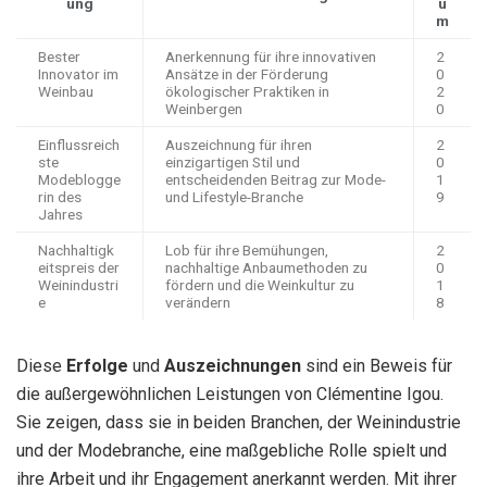
ung
u
m
Bester
Anerkennung für ihre innovativen
2
Innovator im
Ansätze in der Förderung
0
Weinbau
ökologischer Praktiken in
2
Weinbergen
0
Einflussreich
Auszeichnung für ihren
2
ste
einzigartigen Stil und
0
Modeblogge
entscheidenden Beitrag zur Mode-
1
rin des
und Lifestyle-Branche
9
Jahres
Nachhaltigk
Lob für ihre Bemühungen,
2
eitspreis der
nachhaltige Anbaumethoden zu
0
Weinindustri
fördern und die Weinkultur zu
1
e
verändern
8
Diese
Erfolge
und
Auszeichnungen
sind ein Beweis für
die außergewöhnlichen Leistungen von Clémentine Igou.
Sie zeigen, dass sie in beiden Branchen, der Weinindustrie
und der Modebranche, eine maßgebliche Rolle spielt und
ihre Arbeit und ihr Engagement anerkannt werden. Mit ihrer