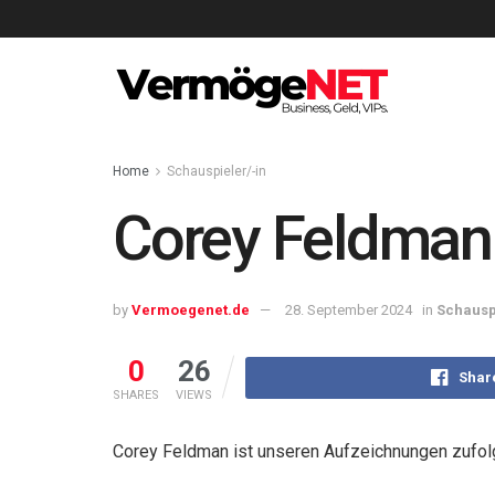
Home
Schauspieler/-in
Corey Feldman
by
Vermoegenet.de
28. September 2024
in
Schausp
0
26
Shar
SHARES
VIEWS
Corey Feldman ist unseren Aufzeichnungen zufolg