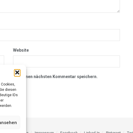
Website
owser für meinen nächsten Kommentar speichern.
 Cookies,
Sie diesen
deutige IDs
der
werden.
 ansehen
rung
Über uns
Impressum
Facebook
Linked-In
Pinterest
Twi