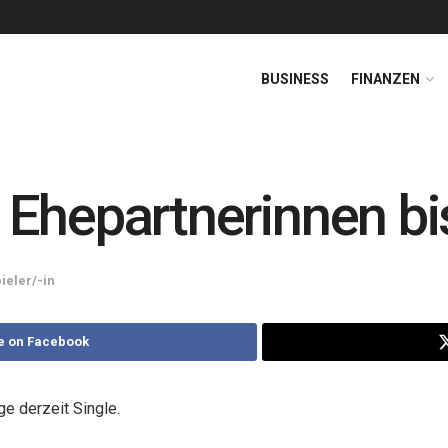
BUSINESS
FINANZEN
 Ehepartnerinnen bi
ieler/-in
e on Facebook
e derzeit Single.