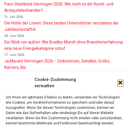
Paco Steinbeck Vermögen 2026: Wie reich ist der Kunst- und
Antiquitätenhändler?
21. Juli 2026
Die Höhle der Löwen: Diese beiden Unternehmer verstärken die
Jubiläumsstaffel
24. Juni 2026
Der Blick von außen: Wie Bradley Mundt ohne Branchenerfahrung
eine neue Energiekategorie schuf
17. Juni 2026
Ja Morant Vermögen 2026 – Einkommen, Gehälter, Größe,
Karriere, Bio
16. Juni 2026
Cookie-Zustimmung
Alice Walton Vermögen 2026: So reich ist die Walmart-Erbin
verwalten
11. Juni 2026
Gianni Infantino Vermögen 2026: So reich ist der FIFA-Präsident
Um Ihnen ein optimales Erlebnis zu bieten, verwenden wir Technologien
wirklich
wie Cookies, um Geräteinformationen zu speichern und/oder darauf
11. Juni 2026
zuzugreifen. Wenn Sie diesen Technologien zustimmen, können wir
Nino de Angelo Vermögen 2026 Wie Reich Ist Er?
Daten wie das Surfverhalten oder eindeutige IDs auf dieser Website
9. Juni 2026
verarbeiten. Wenn Sie Ihre Zustimmung nicht erteilen oder zurückziehen,
können bestimmte Merkmale und Funktionen beeinträchtigt werden.