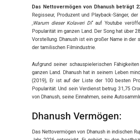
Das Nettovermögen von Dhanush beträgt 22
Regisseur, Produzent und Playback-Sänger, der i
‚
Warum dieser Kolaveri Di
“ auf Youtube veröff
Popularität im ganzen Land. Der Song hat über 2
Vorstellung. Dhanush ist ein großer Name in der s
der tamilischen Filmindustrie.
Aufgrund seiner schauspielerischen Fähigkeiten
ganzen Land. Dhanush hat in seinem Leben mind
(2019), Er ist auf der Liste der 100 besten P
Popularität. Und sein Verdienst betrug 31,75 C
von Dhanush, seine Einnahmen, seine Autosammlun
Dhanush Vermögen:
Das Nettovermögen von Dhanush in indischen Rupi
Jahr 2026 entspricht. Er gehört zu den bestbez