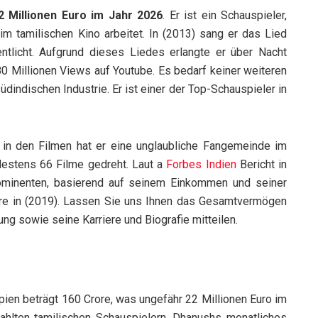
 Millionen Euro im Jahr 2026
. Er ist ein Schauspieler,
m tamilischen Kino arbeitet. In (2013) sang er das Lied
entlicht. Aufgrund dieses Liedes erlangte er über Nacht
80 Millionen Views auf Youtube. Es bedarf keiner weiteren
üdindischen Industrie. Er ist einer der Top-Schauspieler in
 in den Filmen hat er eine unglaubliche Fangemeinde im
estens 66 Filme gedreht. Laut a
Forbes Indien
Bericht in
rominenten, basierend auf seinem Einkommen und seiner
rore in (2019). Lassen Sie uns Ihnen das Gesamtvermögen
g sowie seine Karriere und Biografie mitteilen.
en beträgt 160 Crore, was ungefähr 22 Millionen Euro im
ahlten tamilischen Schauspielern. Dhanushs monatliches