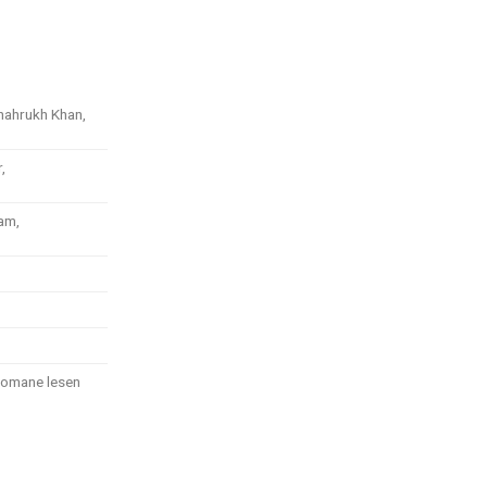
hahrukh Khan,
,
am,
 Romane lesen