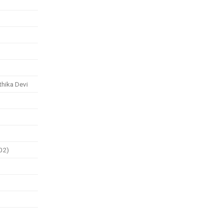
thika Devi
02)