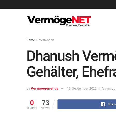
Home
Vermögen
Dhanush Vermö
Gehälter, Ehefr
by
Vermoegenet.de
19. September 2022
in
Vermög
0
73
Shar
SHARES
VIEWS