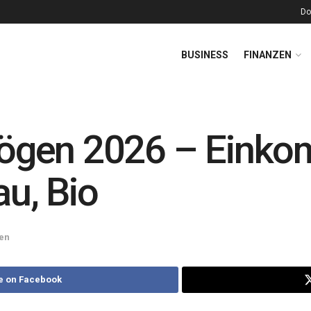
Do
BUSINESS
FINANZEN
gen 2026 – Einkomm
au, Bio
en
e on Facebook