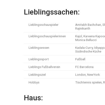
Lieblingssachen:
Lieblingsschauspieler
Amitabh Bachchan, S
Rajinikanth
Lieblingsschauspielerinnen
Kajol, Kareena Kapoor
Monica Bellucci
Lieblingsessen
Kadala-Curry, Idiyapp
Südindische Küche
Lieblingssport
Fußball
Lieblings Fußballverein
FC Barcelona
Lieblingsziel
London, NewYork
Hobbys
Tischtennis spielen,
Haus: