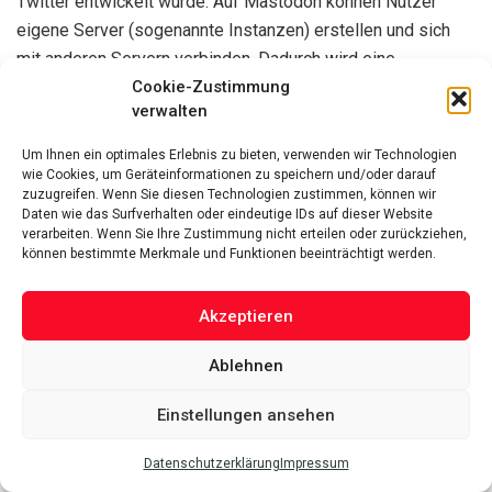
Twitter entwickelt wurde. Auf Mastodon können Nutzer
eigene Server (sogenannte Instanzen) erstellen und sich
mit anderen Servern verbinden. Dadurch wird eine
Cookie-Zustimmung
Community-basierte und kontrollierte Umgebung
verwalten
geschaffen, in der Nutzer Inhalte teilen, Diskussionen
führen und Kontakte knüpfen können.
Um Ihnen ein optimales Erlebnis zu bieten, verwenden wir Technologien
wie Cookies, um Geräteinformationen zu speichern und/oder darauf
Bluesky
zuzugreifen. Wenn Sie diesen Technologien zustimmen, können wir
Daten wie das Surfverhalten oder eindeutige IDs auf dieser Website
verarbeiten. Wenn Sie Ihre Zustimmung nicht erteilen oder zurückziehen,
Bluesky ist eine neue Plattform, die von Twitter entwickelt
können bestimmte Merkmale und Funktionen beeinträchtigt werden.
wird und als eigenständiges soziales Netzwerk verfügbar
sein wird. Das Ziel von Bluesky ist es, eine offene und
Akzeptieren
dezentrale Plattform für öffentliche Diskussionen zu
schaffen. Die Entwicklung von Bluesky ist noch in vollem
Ablehnen
Gange, aber es wird erwartet, dass die Plattform eine
Alternative zu Twitter
bieten wird, die auf den Prinzipien
Einstellungen ansehen
der Meinungsfreiheit und der offenen Kommunikation
Datenschutzerklärung
Impressum
basiert.