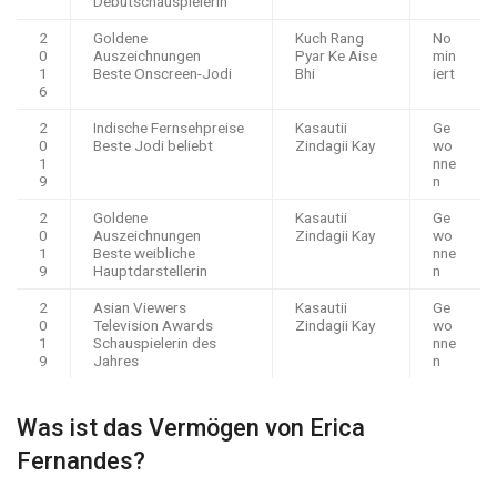
Debütschauspielerin
2
Goldene
Kuch Rang
No
0
Auszeichnungen
Pyar Ke Aise
min
1
Beste Onscreen-Jodi
Bhi
iert
6
2
Indische Fernsehpreise
Kasautii
Ge
0
Beste Jodi beliebt
Zindagii Kay
wo
1
nne
9
n
2
Goldene
Kasautii
Ge
0
Auszeichnungen
Zindagii Kay
wo
1
Beste weibliche
nne
9
Hauptdarstellerin
n
2
Asian Viewers
Kasautii
Ge
0
Television Awards
Zindagii Kay
wo
1
Schauspielerin des
nne
9
Jahres
n
Was ist das Vermögen von Erica
Fernandes?