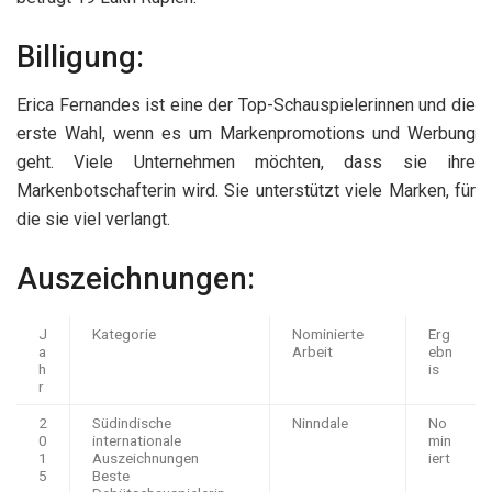
Billigung:
Erica Fernandes ist eine der Top-Schauspielerinnen und die
erste Wahl, wenn es um Markenpromotions und Werbung
geht. Viele Unternehmen möchten, dass sie ihre
Markenbotschafterin wird. Sie unterstützt viele Marken, für
die sie viel verlangt.
Auszeichnungen:
J
Kategorie
Nominierte
Erg
a
Arbeit
ebn
h
is
r
2
Südindische
Ninndale
No
0
internationale
min
1
Auszeichnungen
iert
5
Beste