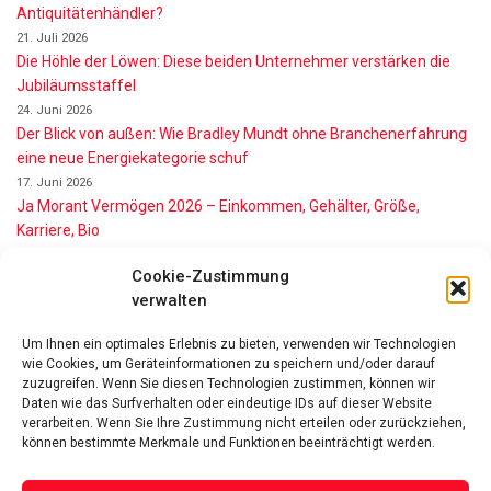
Antiquitätenhändler?
21. Juli 2026
Die Höhle der Löwen: Diese beiden Unternehmer verstärken die
Jubiläumsstaffel
24. Juni 2026
Der Blick von außen: Wie Bradley Mundt ohne Branchenerfahrung
eine neue Energiekategorie schuf
17. Juni 2026
Ja Morant Vermögen 2026 – Einkommen, Gehälter, Größe,
Karriere, Bio
16. Juni 2026
Cookie-Zustimmung
Alice Walton Vermögen 2026: So reich ist die Walmart-Erbin
verwalten
11. Juni 2026
Gianni Infantino Vermögen 2026: So reich ist der FIFA-Präsident
Um Ihnen ein optimales Erlebnis zu bieten, verwenden wir Technologien
wirklich
wie Cookies, um Geräteinformationen zu speichern und/oder darauf
11. Juni 2026
zuzugreifen. Wenn Sie diesen Technologien zustimmen, können wir
Nino de Angelo Vermögen 2026 Wie Reich Ist Er?
Daten wie das Surfverhalten oder eindeutige IDs auf dieser Website
verarbeiten. Wenn Sie Ihre Zustimmung nicht erteilen oder zurückziehen,
9. Juni 2026
können bestimmte Merkmale und Funktionen beeinträchtigt werden.