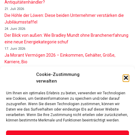
Antiquitätenhändler?
21. Juli 2026
Die Höhle der Löwen: Diese beiden Unternehmer verstärken die
Jubiläumsstaffel
24. Juni 2026
Der Blick von außen: Wie Bradley Mundt ohne Branchenerfahrung
eine neue Energiekategorie schuf
17. Juni 2026
Ja Morant Vermögen 2026 – Einkommen, Gehälter, Größe,
Karriere, Bio
16. Juni 2026
Cookie-Zustimmung
Alice Walton Vermögen 2026: So reich ist die Walmart-Erbin
verwalten
11. Juni 2026
Gianni Infantino Vermögen 2026: So reich ist der FIFA-Präsident
Um Ihnen ein optimales Erlebnis zu bieten, verwenden wir Technologien
wirklich
wie Cookies, um Geräteinformationen zu speichern und/oder darauf
11. Juni 2026
zuzugreifen. Wenn Sie diesen Technologien zustimmen, können wir
Nino de Angelo Vermögen 2026 Wie Reich Ist Er?
Daten wie das Surfverhalten oder eindeutige IDs auf dieser Website
verarbeiten. Wenn Sie Ihre Zustimmung nicht erteilen oder zurückziehen,
9. Juni 2026
können bestimmte Merkmale und Funktionen beeinträchtigt werden.