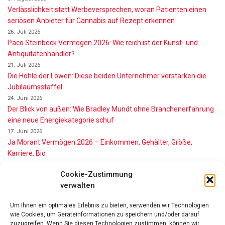
Verlässlichkeit statt Werbeversprechen, woran Patienten einen
seriösen Anbieter für Cannabis auf Rezept erkennen
26. Juli 2026
Paco Steinbeck Vermögen 2026: Wie reich ist der Kunst- und
Antiquitätenhändler?
21. Juli 2026
Die Höhle der Löwen: Diese beiden Unternehmer verstärken die
Jubiläumsstaffel
24. Juni 2026
Der Blick von außen: Wie Bradley Mundt ohne Branchenerfahrung
eine neue Energiekategorie schuf
17. Juni 2026
Ja Morant Vermögen 2026 – Einkommen, Gehälter, Größe,
Karriere, Bio
16. Juni 2026
Cookie-Zustimmung
Alice Walton Vermögen 2026: So reich ist die Walmart-Erbin
verwalten
11. Juni 2026
Gianni Infantino Vermögen 2026: So reich ist der FIFA-Präsident
Um Ihnen ein optimales Erlebnis zu bieten, verwenden wir Technologien
wirklich
wie Cookies, um Geräteinformationen zu speichern und/oder darauf
11. Juni 2026
zuzugreifen. Wenn Sie diesen Technologien zustimmen, können wir