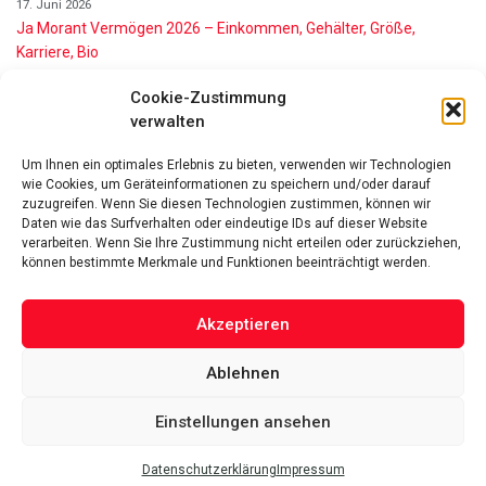
17. Juni 2026
Ja Morant Vermögen 2026 – Einkommen, Gehälter, Größe,
Karriere, Bio
16. Juni 2026
Cookie-Zustimmung
Alice Walton Vermögen 2026: So reich ist die Walmart-Erbin
verwalten
11. Juni 2026
Gianni Infantino Vermögen 2026: So reich ist der FIFA-Präsident
Um Ihnen ein optimales Erlebnis zu bieten, verwenden wir Technologien
wirklich
wie Cookies, um Geräteinformationen zu speichern und/oder darauf
11. Juni 2026
zuzugreifen. Wenn Sie diesen Technologien zustimmen, können wir
Nino de Angelo Vermögen 2026 Wie Reich Ist Er?
Daten wie das Surfverhalten oder eindeutige IDs auf dieser Website
verarbeiten. Wenn Sie Ihre Zustimmung nicht erteilen oder zurückziehen,
9. Juni 2026
können bestimmte Merkmale und Funktionen beeinträchtigt werden.
Akzeptieren
Ablehnen
Das Vermögen von Promis von A bis Z
Datenschutzerklärung
Über uns
Impressum
Facebook
Linked-In
Pinterest
Einstellungen ansehen
Twitter
Datenschutzerklärung
Impressum