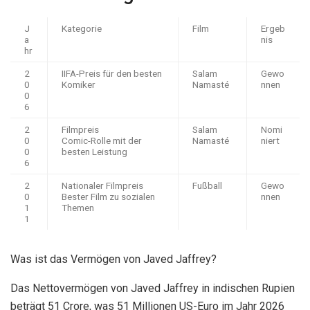
J
Kategorie
Film
Ergeb
a
nis
hr
2
IIFA-Preis für den besten
Salam
Gewo
0
Komiker
Namasté
nnen
0
6
2
Filmpreis
Salam
Nomi
0
Comic-Rolle mit der
Namasté
niert
0
besten Leistung
6
2
Nationaler Filmpreis
Fußball
Gewo
0
Bester Film zu sozialen
nnen
1
Themen
1
Was ist das Vermögen von Javed Jaffrey?
Das Nettovermögen von Javed Jaffrey in indischen Rupien
beträgt 51 Crore, was 51 Millionen US-Euro im Jahr 2026