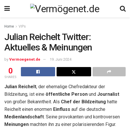
Home
VIPs
Julian Reichelt Twitter:
Aktuelles & Meinungen
by
Vermoegenet.de
19. Juni 2024
0
SHARES
Julian Reichelt
, der ehemalige Chefredakteur der
Bildzeitung, ist eine
öffentliche Person
und
Journalist
von großer Bekanntheit. Als
Chef der Bildzeitung
hatte
Reichelt einen enormen
Einfluss
auf die deutsche
Medienlandschaft
. Seine provokanten und kontroversen
Meinungen
machten ihn zu einer polarisierenden Figur.