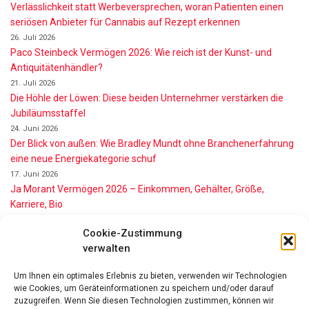
Verlässlichkeit statt Werbeversprechen, woran Patienten einen
seriösen Anbieter für Cannabis auf Rezept erkennen
26. Juli 2026
Paco Steinbeck Vermögen 2026: Wie reich ist der Kunst- und
Antiquitätenhändler?
21. Juli 2026
Die Höhle der Löwen: Diese beiden Unternehmer verstärken die
Jubiläumsstaffel
24. Juni 2026
Der Blick von außen: Wie Bradley Mundt ohne Branchenerfahrung
eine neue Energiekategorie schuf
17. Juni 2026
Ja Morant Vermögen 2026 – Einkommen, Gehälter, Größe,
Karriere, Bio
16. Juni 2026
Cookie-Zustimmung
Alice Walton Vermögen 2026: So reich ist die Walmart-Erbin
verwalten
11. Juni 2026
Gianni Infantino Vermögen 2026: So reich ist der FIFA-Präsident
Um Ihnen ein optimales Erlebnis zu bieten, verwenden wir Technologien
wirklich
wie Cookies, um Geräteinformationen zu speichern und/oder darauf
11. Juni 2026
zuzugreifen. Wenn Sie diesen Technologien zustimmen, können wir