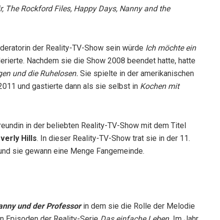
air, The Rockford Files, Happy Days, Nanny and the
deratorin der Reality-TV-Show sein würde
Ich möchte ein
derierte. Nachdem sie die Show 2008 beendet hatte, hatte
gen und die Ruhelosen.
Sie spielte in der amerikanischen
2011 und gastierte dann als sie selbst in
Kochen mit
Freundin in der beliebten Reality-TV-Show mit dem Titel
erly Hills
. In dieser Reality-TV-Show trat sie in der 11.
 ein und sie gewann eine Menge Fangemeinde.
anny und der Professor
in dem sie die Rolle der Melodie
 in Episoden der Reality-Serie
Das einfache Leben.
Im Jahr