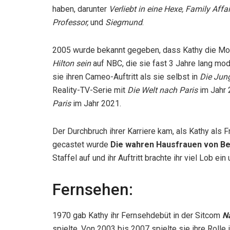
haben, darunter
Verliebt in eine Hexe, Family Aff
Professor,
und
Siegmund
.
2005 wurde bekannt gegeben, dass Kathy die Mo
Hilton sein
auf NBC, die sie fast 3 Jahre lang mo
sie ihren Cameo-Auftritt als sie selbst in
Die Jun
Reality-TV-Serie mit
Die Welt nach Paris
im Jahr 
Paris
im Jahr 2021.
Der Durchbruch ihrer Karriere kam, als Kathy als 
gecastet wurde
Die wahren Hausfrauen von Bev
Staffel auf und ihr Auftritt brachte ihr viel Lob
Fernsehen:
1970 gab Kathy ihr Fernsehdebüt in der Sitcom
N
spielte. Von 2003 bis 2007 spielte sie ihre Rolle