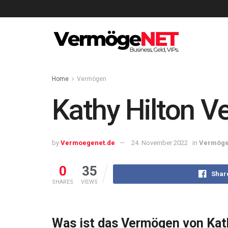
Home
Vermögen
Kathy Hilton 
by
Vermoegenet.de
24. November 2022
in
Vermög
0
35
Shar
SHARES
VIEWS
Was ist das Vermögen von Kat