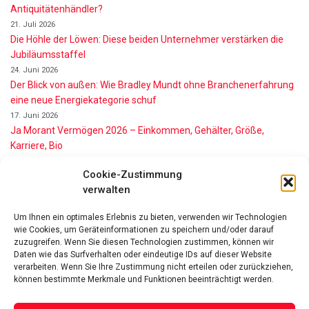
Antiquitätenhändler?
21. Juli 2026
Die Höhle der Löwen: Diese beiden Unternehmer verstärken die
Jubiläumsstaffel
24. Juni 2026
Der Blick von außen: Wie Bradley Mundt ohne Branchenerfahrung
eine neue Energiekategorie schuf
17. Juni 2026
Ja Morant Vermögen 2026 – Einkommen, Gehälter, Größe,
Karriere, Bio
16. Juni 2026
Cookie-Zustimmung
Alice Walton Vermögen 2026: So reich ist die Walmart-Erbin
verwalten
11. Juni 2026
Gianni Infantino Vermögen 2026: So reich ist der FIFA-Präsident
Um Ihnen ein optimales Erlebnis zu bieten, verwenden wir Technologien
wirklich
wie Cookies, um Geräteinformationen zu speichern und/oder darauf
11. Juni 2026
zuzugreifen. Wenn Sie diesen Technologien zustimmen, können wir
Nino de Angelo Vermögen 2026 Wie Reich Ist Er?
Daten wie das Surfverhalten oder eindeutige IDs auf dieser Website
9. Juni 2026
verarbeiten. Wenn Sie Ihre Zustimmung nicht erteilen oder zurückziehen,
können bestimmte Merkmale und Funktionen beeinträchtigt werden.