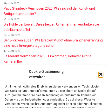
26. Juli 2026
Paco Steinbeck Vermögen 2026: Wie reich ist der Kunst- und
Antiquitätenhändler?
21. Juli 2026
Die Höhle der Löwen: Diese beiden Unternehmer verstärken die
Jubiläumsstaffel
24. Juni 2026
Der Blick von außen: Wie Bradley Mundt ohne Branchenerfahrung
eine neue Energiekategorie schuf
17. Juni 2026
Ja Morant Vermögen 2026 – Einkommen, Gehälter, Größe,
Karriere, Bio
16. Juni 2026
Cookie-Zustimmung
Alice Walton Vermögen 2026: So reich ist die Walmart-Erbin
verwalten
11. Juni 2026
Gianni Infantino Vermögen 2026: So reich ist der FIFA-Präsident
Um Ihnen ein optimales Erlebnis zu bieten, verwenden wir Technologien
wirklich
wie Cookies, um Geräteinformationen zu speichern und/oder darauf
11. Juni 2026
zuzugreifen. Wenn Sie diesen Technologien zustimmen, können wir
Nino de Angelo Vermögen 2026 Wie Reich Ist Er?
Daten wie das Surfverhalten oder eindeutige IDs auf dieser Website
verarbeiten. Wenn Sie Ihre Zustimmung nicht erteilen oder zurückziehen,
9. Juni 2026