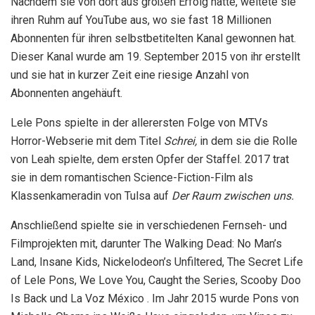
Nachdem sie von dort aus großen Erfolg hatte, weitete sie
ihren Ruhm auf YouTube aus, wo sie fast 18 Millionen
Abonnenten für ihren selbstbetitelten Kanal gewonnen hat.
Dieser Kanal wurde am 19. September 2015 von ihr erstellt
und sie hat in kurzer Zeit eine riesige Anzahl von
Abonnenten angehäuft.
Lele Pons spielte in der allerersten Folge von MTVs
Horror-Webserie mit dem Titel
Schrei,
in dem sie die Rolle
von Leah spielte, dem ersten Opfer der Staffel. 2017 trat
sie in dem romantischen Science-Fiction-Film als
Klassenkameradin von Tulsa auf
Der Raum zwischen uns.
Anschließend spielte sie in verschiedenen Fernseh- und
Filmprojekten mit, darunter The Walking Dead: No Man’s
Land, Insane Kids, Nickelodeon’s Unfiltered, The Secret Life
of Lele Pons, We Love You, Caught the Series, Scooby Doo
Is Back und La Voz México . Im Jahr 2015 wurde Pons von