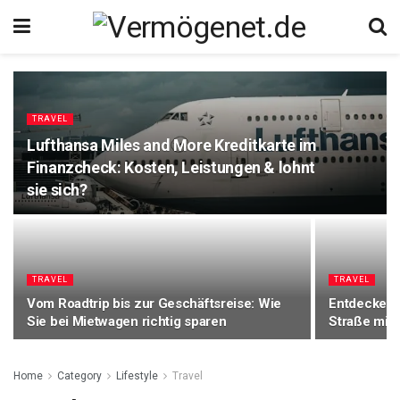
TRAVEL
Lufthansa Miles and More Kreditkarte im
Finanzcheck: Kosten, Leistungen & lohnt
sie sich?
TRAVEL
TRAVEL
Vom Roadtrip bis zur Geschäftsreise: Wie
Entdecken S
Sie bei Mietwagen richtig sparen
Straße mit
Home
Category
Lifestyle
Travel