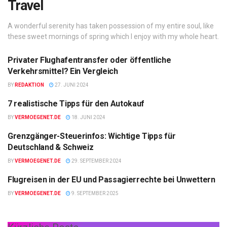
Travel
A wonderful serenity has taken possession of my entire soul, like
these sweet mornings of spring which I enjoy with my whole heart.
Privater Flughafentransfer oder öffentliche
TRAVEL
Verkehrsmittel? Ein Vergleich
BY
REDAKTION
27. JUNI 2024
7 realistische Tipps für den Autokauf
TRAVEL
BY
VERMOEGENET.DE
18. JUNI 2024
Grenzgänger-Steuerinfos: Wichtige Tipps für
TRAVEL
Deutschland & Schweiz
BY
VERMOEGENET.DE
29. SEPTEMBER 2024
Flugreisen in der EU und Passagierrechte bei Unwettern
TRAVEL
BY
VERMOEGENET.DE
9. SEPTEMBER 2025