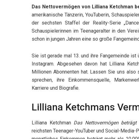
Das Nettovermögen von Lilliana Ketchman bet
amerikanische Tänzerin, YouTuberin, Schauspieleri
der sechsten Staffel der Reality-Serie „Dan
Schauspielerinnen im Teenageralter in den Vere
schon in jungen Jahren eine so große Fangemein
Sie ist gerade mal 13. und ihre Fangemeinde ist 
Instagram. Abgesehen davon hat Lilliana Ket
Millionen Abonnenten hat. Lassen Sie uns also
sprechen, ihre Einkommensquelle, Markenwer
Karriere und Biografie.
Lilliana Ketchmans Ver
Lilliana Ketchman
Das Nettovermögen beträgt 
reichsten Teenager-YouTuber und Social-Media-Pr
monatliches Einkommen beträgt mehr als 10.000 