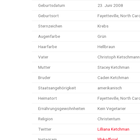
Geburtsdatum
23. Juni 2008
Geburtsort
Fayetteville, North Car
Sternzeichen
Krebs
Augenfarbe
Grün
Haarfarbe
Hellbraun
Vater
Christoph Ketschmann
Mutter
Stacey Ketchman
Bruder
Caden Ketchman
Staatsangehörigkeit
amerikanisch
Heimatort
Fayetteville, North Car
Ernährungsgewohnheiten
Kein Vegetarier
Religion
Christentum
Twitter
Lilliana Ketchman
Instagram
lillykofficial