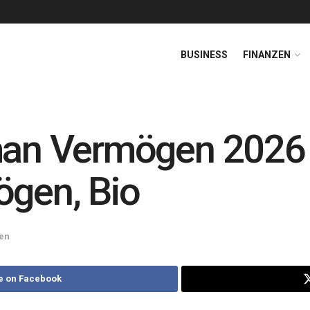
BUSINESS
FINANZEN
hman Vermögen 202
ögen, Bio
en
e on Facebook