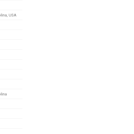
olina, USA
olina