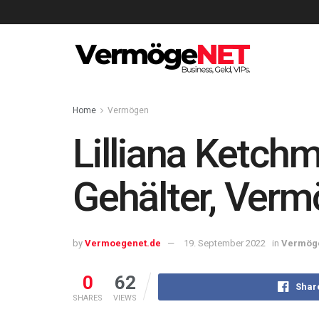
Home
Vermögen
Lilliana Ketc
Gehälter, Verm
by
Vermoegenet.de
19. September 2022
in
Vermög
0
62
Shar
SHARES
VIEWS