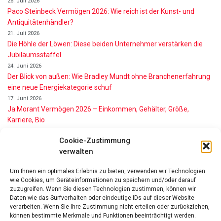
26. Juli 2026
Paco Steinbeck Vermögen 2026: Wie reich ist der Kunst- und
Antiquitätenhändler?
21. Juli 2026
Die Höhle der Löwen: Diese beiden Unternehmer verstärken die
Jubiläumsstaffel
24. Juni 2026
Der Blick von außen: Wie Bradley Mundt ohne Branchenerfahrung
eine neue Energiekategorie schuf
17. Juni 2026
Ja Morant Vermögen 2026 – Einkommen, Gehälter, Größe,
Karriere, Bio
16. Juni 2026
Cookie-Zustimmung
Alice Walton Vermögen 2026: So reich ist die Walmart-Erbin
verwalten
11. Juni 2026
Gianni Infantino Vermögen 2026: So reich ist der FIFA-Präsident
Um Ihnen ein optimales Erlebnis zu bieten, verwenden wir Technologien
wirklich
wie Cookies, um Geräteinformationen zu speichern und/oder darauf
11. Juni 2026
zuzugreifen. Wenn Sie diesen Technologien zustimmen, können wir
Nino de Angelo Vermögen 2026 Wie Reich Ist Er?
Daten wie das Surfverhalten oder eindeutige IDs auf dieser Website
9. Juni 2026
verarbeiten. Wenn Sie Ihre Zustimmung nicht erteilen oder zurückziehen,
können bestimmte Merkmale und Funktionen beeinträchtigt werden.