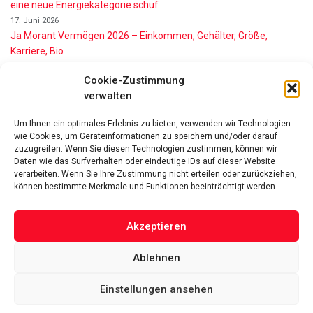
eine neue Energiekategorie schuf
17. Juni 2026
Ja Morant Vermögen 2026 – Einkommen, Gehälter, Größe,
Karriere, Bio
16. Juni 2026
Cookie-Zustimmung
Alice Walton Vermögen 2026: So reich ist die Walmart-Erbin
verwalten
11. Juni 2026
Gianni Infantino Vermögen 2026: So reich ist der FIFA-Präsident
Um Ihnen ein optimales Erlebnis zu bieten, verwenden wir Technologien
wirklich
wie Cookies, um Geräteinformationen zu speichern und/oder darauf
11. Juni 2026
zuzugreifen. Wenn Sie diesen Technologien zustimmen, können wir
Nino de Angelo Vermögen 2026 Wie Reich Ist Er?
Daten wie das Surfverhalten oder eindeutige IDs auf dieser Website
9. Juni 2026
verarbeiten. Wenn Sie Ihre Zustimmung nicht erteilen oder zurückziehen,
können bestimmte Merkmale und Funktionen beeinträchtigt werden.
Akzeptieren
Ablehnen
Das Vermögen von Promis von A bis Z
Datenschutzerklärung
Über uns
Impressum
Facebook
Linked-In
Pinterest
Einstellungen ansehen
Twitter