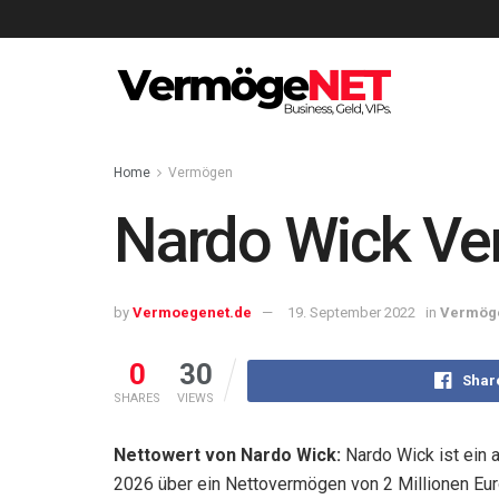
Home
Vermögen
Nardo Wick V
by
Vermoegenet.de
19. September 2022
in
Vermög
0
30
Shar
SHARES
VIEWS
Nettowert von Nardo Wick:
Nardo Wick ist ein 
2026 über ein Nettovermögen von 2 Millionen Euro