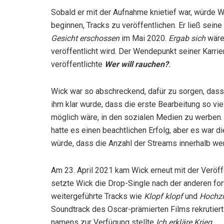
Sobald er mit der Aufnahme knietief war, würde 
beginnen, Tracks zu veröffentlichen. Er ließ sein
Gesicht erschossen
im Mai 2020.
Ergab sich
wäre
veröffentlicht wird. Der Wendepunkt seiner Karri
veröffentlichte
Wer will rauchen?
.
Wick war so abschreckend, dafür zu sorgen, dass
ihm klar wurde, dass die erste Bearbeitung so vi
möglich wäre, in den sozialen Medien zu werben. 
hatte es einen beachtlichen Erfolg, aber es war di
würde, dass die Anzahl der Streams innerhalb wen
Am 23. April 2021 kam Wick erneut mit der Veröff
setzte Wick die Drop-Single nach der anderen fo
weitergeführte Tracks wie
Klopf klopf
und
Hochz
Soundtrack des Oscar-prämierten Films rekrutier
namens zur Verfügung stellte
Ich erkläre Krieg
.