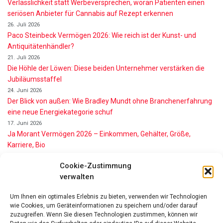
Verlässlichkeit statt Werbeversprechen, woran Patienten einen
seriösen Anbieter für Cannabis auf Rezept erkennen
26. Juli 2026
Paco Steinbeck Vermögen 2026: Wie reich ist der Kunst- und
Antiquitätenhändler?
21. Juli 2026
Die Höhle der Löwen: Diese beiden Unternehmer verstärken die
Jubiläumsstaffel
24. Juni 2026
Der Blick von außen: Wie Bradley Mundt ohne Branchenerfahrung
eine neue Energiekategorie schuf
17. Juni 2026
Ja Morant Vermögen 2026 – Einkommen, Gehälter, Größe,
Karriere, Bio
16. Juni 2026
Cookie-Zustimmung
Alice Walton Vermögen 2026: So reich ist die Walmart-Erbin
verwalten
11. Juni 2026
Gianni Infantino Vermögen 2026: So reich ist der FIFA-Präsident
Um Ihnen ein optimales Erlebnis zu bieten, verwenden wir Technologien
wirklich
wie Cookies, um Geräteinformationen zu speichern und/oder darauf
11. Juni 2026
zuzugreifen. Wenn Sie diesen Technologien zustimmen, können wir
Nino de Angelo Vermögen 2026 Wie Reich Ist Er?