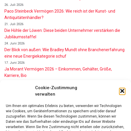
26. Juli 2026
Paco Steinbeck Vermögen 2026: Wie reich ist der Kunst- und
Antiquitätenhändler?
21. Juli 2026
Die Höhle der Löwen: Diese beiden Unternehmer verstärken die
Jubiläumsstaffel
24. Juni 2026
Der Blick von außen: Wie Bradley Mundt ohne Branchenerfahrung
eine neue Energiekategorie schuf
17. Juni 2026
Ja Morant Vermögen 2026 – Einkommen, Gehälter, Größe,
Karriere, Bio
16. Juni 2026
Cookie-Zustimmung
Alice Walton Vermögen 2026: So reich ist die Walmart-Erbin
verwalten
11. Juni 2026
Gianni Infantino Vermögen 2026: So reich ist der FIFA-Präsident
Um Ihnen ein optimales Erlebnis zu bieten, verwenden wir Technologien
wirklich
wie Cookies, um Geräteinformationen zu speichern und/oder darauf
11. Juni 2026
zuzugreifen. Wenn Sie diesen Technologien zustimmen, können wir
Nino de Angelo Vermögen 2026 Wie Reich Ist Er?
Daten wie das Surfverhalten oder eindeutige IDs auf dieser Website
verarbeiten. Wenn Sie Ihre Zustimmung nicht erteilen oder zurückziehen,
9. Juni 2026