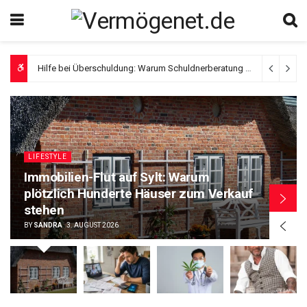
Hilfe bei Überschuldung: Warum Schuldnerberatung und das P-Konto so wichtig sind
Verlässlichkeit statt Werbeversprechen, woran Patienten einen seriösen Anbieter für Cannabis auf Rezept erkennen
LIFESTYLE
Immobilien-Flut auf Sylt: Warum
plötzlich Hunderte Häuser zum Verkauf
stehen
BY
SANDRA
3. AUGUST 2026