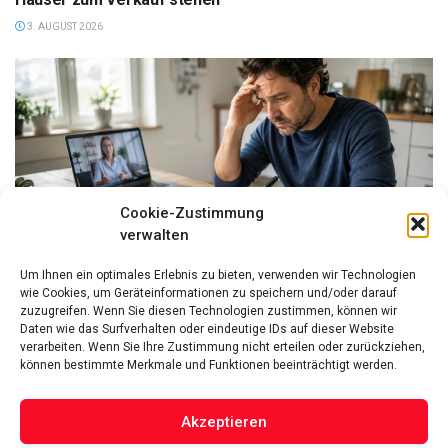
3. AUGUST 2026
Cookie-Zustimmung
verwalten
FINANZEN
Um Ihnen ein optimales Erlebnis zu bieten, verwenden wir Technologien
Hilfe bei Überschuldung: Warum Schuldnerberatung und
wie Cookies, um Geräteinformationen zu speichern und/oder darauf
das P-Konto so wichtig sind
zuzugreifen. Wenn Sie diesen Technologien zustimmen, können wir
Daten wie das Surfverhalten oder eindeutige IDs auf dieser Website
3. AUGUST 2026
verarbeiten. Wenn Sie Ihre Zustimmung nicht erteilen oder zurückziehen,
können bestimmte Merkmale und Funktionen beeinträchtigt werden.
Akzeptieren