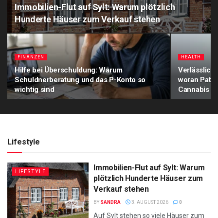
Immobilien-Flut auf Sylt: Warum plötzlich
Hunderte Häuser zum Verkauf stehen
FINANZEN
HEALTH
Hilfe bei Überschuldung: Warum
Verlässlich
Schuldnerberatung und das P-Konto so
woran Patie
wichtig sind
Cannabis a
Lifestyle
Immobilien-Flut auf Sylt: Warum
LIFESTYLE
plötzlich Hunderte Häuser zum
Verkauf stehen
BY
SANDRA
3. AUGUST 2026
0
Auf Sylt stehen so viele Häuser zum