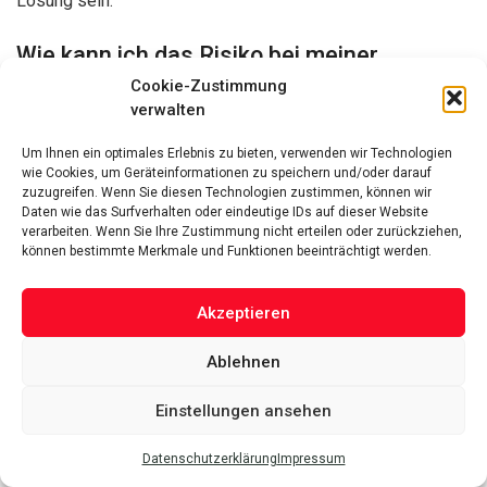
Lösung sein.
Wie kann ich das Risiko bei meiner
Vermögensanlage minimieren?
Cookie-Zustimmung
verwalten
Durch Diversifikation, Notfallreserven und eine sorgfältige
Um Ihnen ein optimales Erlebnis zu bieten, verwenden wir Technologien
Risikostreuung nach Anlageklassen kann das Risiko bei der
wie Cookies, um Geräteinformationen zu speichern und/oder darauf
Vermögensanlage deutlich reduziert werden.
zuzugreifen. Wenn Sie diesen Technologien zustimmen, können wir
Daten wie das Surfverhalten oder eindeutige IDs auf dieser Website
verarbeiten. Wenn Sie Ihre Zustimmung nicht erteilen oder zurückziehen,
Welche steuerlichen Aspekte muss ich bei
können bestimmte Merkmale und Funktionen beeinträchtigt werden.
der Geldanlage beachten?
Akzeptieren
Wichtige steuerliche Überlegungen sind die Optimierung
der Steuerlast, die Nutzung von Steuervergünstigungen und
Ablehnen
die Berücksichtigung von Kapitalertragssteuer.
Einstellungen ansehen
Was sind nachhaltige und ethische
Investments?
Datenschutzerklärung
Impressum